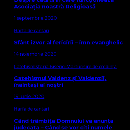
Asociația noastră Religioasă
1 septembrie 2020
Harfa de cantari
Sfânt izvor al fericirii – imn evanghelic
14 noiembrie 2020
Catehism
Istoria Bisericii
Marturisire de credință
Catehismul Valdenz și Valdenzii,
înaintași ai noștri
19 iunie 2020
Harfa de cantari
Când trâmbița Domnului va anunța
judecata – Când se vor citi numele