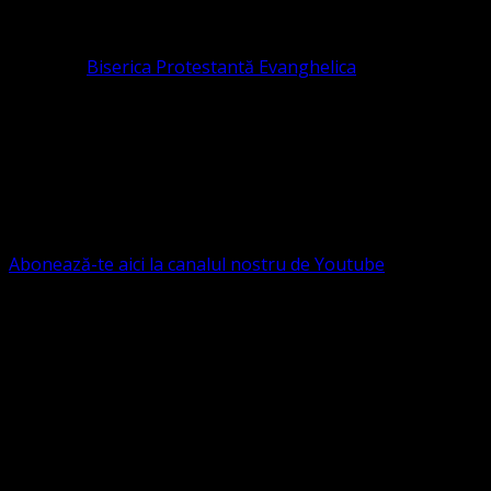
pastor coordonator: Leontiuc Marius
Pastor la
Biserica Protestantă Evanghelica
Contact: contact@bisericaevanghelica.com
Ne puteți susține financiar. Iată datele noastre: Conventia
Protestantă Evanghelică Valdenză-Metodistă-Lutherană ,
IBAN: RO84BRDE360SV00405463600, in RON, Banca
B.R.D. - G.S.G., SWIFT CODE: BRDEROBU
Abonează-te aici la canalul nostru de Youtube