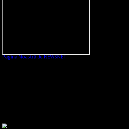
Pagina Noastră de NEWSNET
Dorim un like
Legături Utile