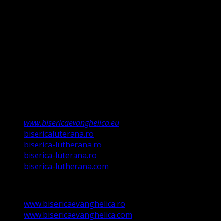
întemeiem credința pe Porunca Domnului așa cum o
relevă Martin Luther, nu înseamnă că am fi o biserică a
legii ci a Poruncii lui Hristos care așa a ordonat „și
învățații să păzească tot ce Eu v-am poruncit”.
Această biserică este o Biserică Evanghelică
Valdenză, Metodistă și Lutherană și este formată în
structura reglementată de art. 4,5 și 6 Legea
489/2006
Asociație Religioasă în curs de înscriere în
Registrul Asociațiilor Religioase.
www.bisericaevanghelica.eu
bisericaluterana.ro
biserica-lutherana.ro
biserica-luterana.ro
biserica-lutherana.com
www.bisericaevanghelica.ro
www.bisericaevanghelica.com