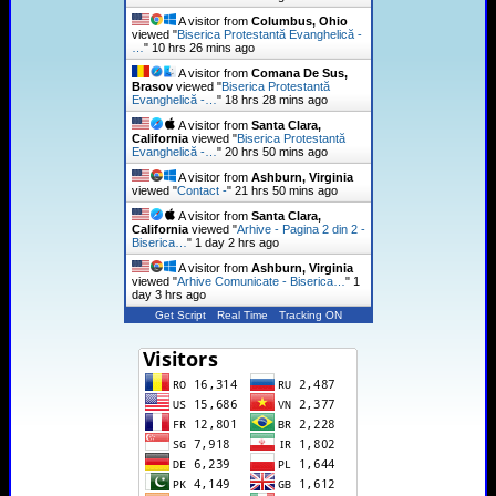
A visitor from
Columbus, Ohio
viewed "
Biserica Protestantă Evanghelică -
…
"
10 hrs 26 mins ago
A visitor from
Comana De Sus,
Brasov
viewed "
Biserica Protestantă
Evanghelică -…
"
18 hrs 28 mins ago
A visitor from
Santa Clara,
California
viewed "
Biserica Protestantă
Evanghelică -…
"
20 hrs 50 mins ago
A visitor from
Ashburn, Virginia
viewed "
Contact -
"
21 hrs 50 mins ago
A visitor from
Santa Clara,
California
viewed "
Arhive - Pagina 2 din 2 -
Biserica…
"
1 day 2 hrs ago
A visitor from
Ashburn, Virginia
viewed "
Arhive Comunicate - Biserica…
"
1
day 3 hrs ago
Get Script
Real Time
Tracking ON