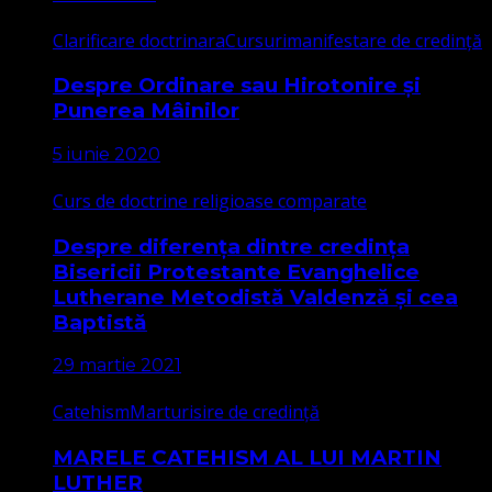
Clarificare doctrinara
Cursuri
manifestare de credință
Despre Ordinare sau Hirotonire și
Punerea Mâinilor
5 iunie 2020
Curs de doctrine religioase comparate
Despre diferența dintre credința
Bisericii Protestante Evanghelice
Lutherane Metodistă Valdenză și cea
Baptistă
29 martie 2021
Catehism
Marturisire de credință
MARELE CATEHISM AL LUI MARTIN
LUTHER