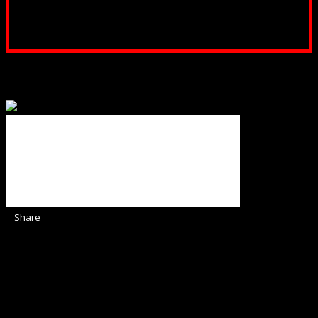
Poți dona prin paypal sau card, ajutând lucrarea
noastră. Dumnezeu răsplătește însutit efortul tău
pentru Biserica Protestantă Evanghelică
Binecuvântate fie cu iertare și mântuire sufletele care
ajută Biserica noastră !
Share
Sediul Asociației Religioase