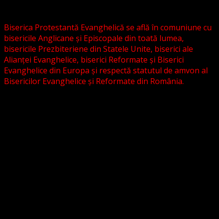
grupări religioase sau asociații lutherane autonome .
Biserica Protestantă Evanghelică se află în comuniune cu
bisericile Anglicane și Episcopale din toată lumea,
bisericile Prezbiteriene din Statele Unite, biserici ale
Alianței Evanghelice, biserici Reformate și Biserici
Evanghelice din Europa și respectă statutul de amvon al
Bisericilor Evanghelice și Reformate din România.
Biserica noastră este așezată în învățătura poruncilor
Noului Testament și este constituită la comandamentul
acestora, la chemarea acestora.
Pictura din antet, reprezintă un interior al unei biserici
evanghelice, inspirat dintr-o biserică bavareză și
ilustrează conceptul nostru asupra arhitecturii bisericești
cu elemente gotice sau eclectice. Folosim fotografii ale
unor biserici înfrățite sau similare, cu acordul pastorilor.
_________________________