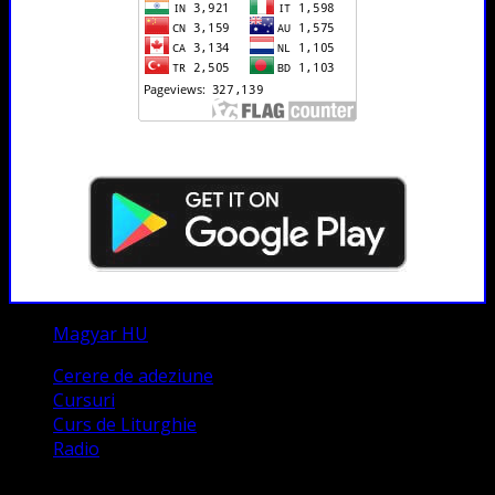
Magyar HU
Cerere de adeziune
Cursuri
Curs de Liturghie
Radio