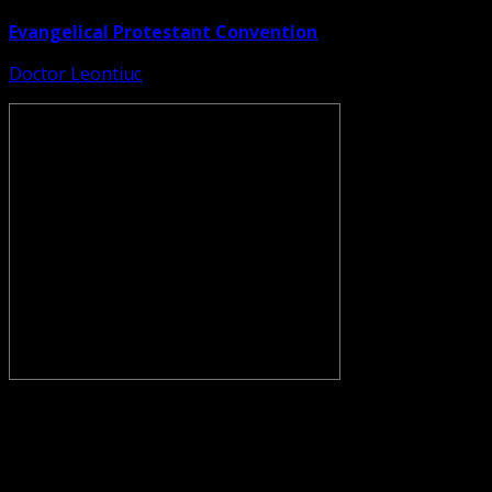
Evangelical Protestant Convention
Doctor Leontiuc
CONVENŢIA PROTESTANTĂ EVANGHELICĂ VALDENZĂ –
METODISTĂ – LUTHERANĂ nu se confundă cu Biserica
Evanghelică-Lutherană Sinod Prezbiteriană , nici cu
Biserica Evanghelică C.A. din România, și nici cu alte