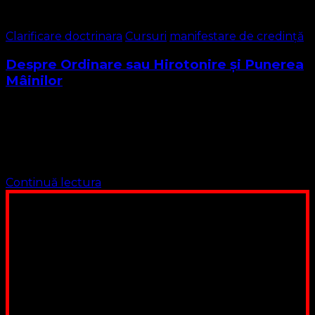
Clarificare doctrinara
Cursuri
manifestare de credință
Despre Ordinare sau Hirotonire și Punerea
Mâinilor
ORDINARE. Contextul textelor biblice. Considerând rolul
pe care l-a avut slujirea pe tot parcursul istoriei Bisericii,
găsim referinţe la forma de structură în închinare în Noul
Testament. Într-adevăr, cuvântul „ordinare” …
Continuă lectura
Poți dona bani și să sprijini această lucrare a Domnului.
Suntem cea mai nevoiașă biserică din România. Nu avem
fond pentru a ne salariza pastorii, nu avem construcții
unde să ne adunăm, sediul nostru este în locuința unuia
dintre slujitorii noștri. Ajutorul tău este o binecuvântare
Contul nostru: IBAN: RO84BRDE360SV00405463600, in
RON, Banca B.R.D. - G.S.G., SWIFT CODE: BRDEROBU