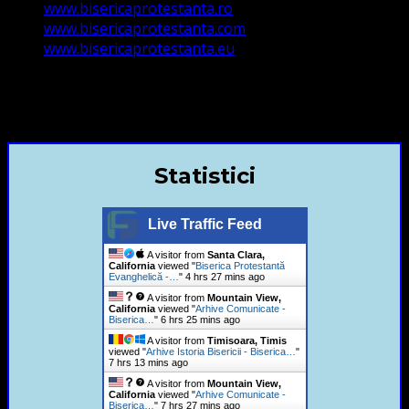
www.bisericaprotestanta.ro
www.bisericaprotestanta.com
www.bisericaprotestanta.eu
contact@bisericaevanghelica.com
+40720435515 Marius Leontiuc
Statistici
Live Traffic Feed
A visitor from
Santa Clara,
California
viewed "
Biserica Protestantă
Evanghelică -…
"
4 hrs 27 mins ago
A visitor from
Mountain View,
California
viewed "
Arhive Comunicate -
Biserica…
"
6 hrs 25 mins ago
A visitor from
Timisoara, Timis
viewed "
Arhive Istoria Bisericii - Biserica…
"
7 hrs 13 mins ago
A visitor from
Mountain View,
California
viewed "
Arhive Comunicate -
Biserica…
"
7 hrs 27 mins ago