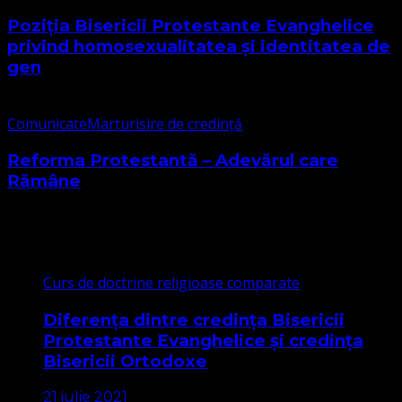
Poziția Bisericii Protestante Evanghelice
privind homosexualitatea și identitatea de
gen
Comunicate
Marturisire de credință
Reforma Protestantă – Adevărul care
Rămâne
Cele mai citite
Curs de doctrine religioase comparate
Diferența dintre credința Bisericii
Protestante Evanghelice și credința
Bisericii Ortodoxe
21 iulie 2021