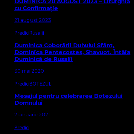
DUMINICA 20 AUGUST 2023 – Liturghia
cu Confirmație
21 august 2023
Predici
Rusalii
Duminica Coborârii Duhului Sfânt,
Dominica Pentecostes, Shavuot. Întâia
Duminică de Rusalii
30 mai 2020
Predici
BOTEZUL
Mesajul pentru celebrarea Botezului
Domnului
7 ianuarie 2021
Predici