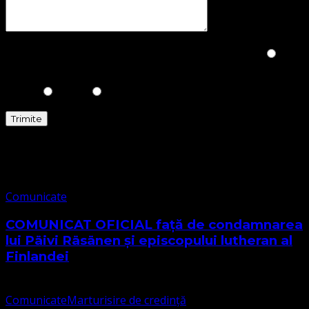
Please prove you are human by selecting the
Cup
.
Comunicate
Comunicate
COMUNICAT OFICIAL față de condamnarea
lui Päivi Räsänen și episcopului lutheran al
Finlandei
Comunicate
Marturisire de credință