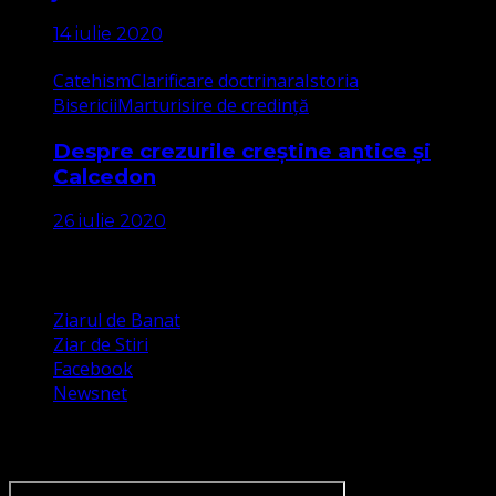
14 iulie 2020
Catehism
Clarificare doctrinara
Istoria
Bisericii
Marturisire de credință
Despre crezurile creștine antice și
Calcedon
26 iulie 2020
Apariții Media
Ziarul de Banat
Ziar de Stiri
Facebook
Newsnet
Dorim un like pe newsnet