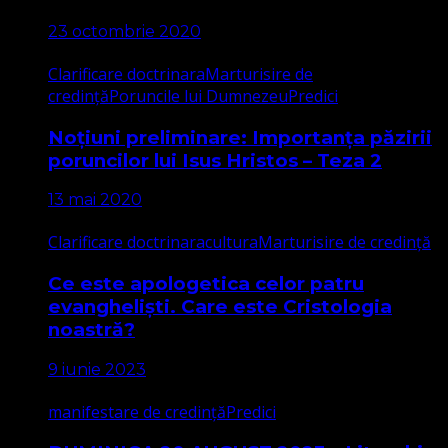
23 octombrie 2020
Clarificare doctrinara
Marturisire de
credință
Poruncile lui Dumnezeu
Predici
Noțiuni preliminare: Importanța păzirii
poruncilor lui Isus Hristos – Teza 2
13 mai 2020
Clarificare doctrinara
cultura
Marturisire de credință
Ce este apologetica celor patru
evangheliști. Care este Cristologia
noastră?
9 iunie 2023
manifestare de credință
Predici