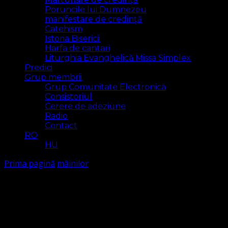
Poruncile lui Dumnezeu
manifestare de credință
Catehism
Istoria Bisericii
Harfa de cantari
Liturghia Evanghelică Missa Simplex
Predici
Grup membrii
Grup Comunitate Electronică
Consistoriul
Cerere de adeziune
Radio
Contact
RO
HU
Prima pagină
mâinilor
mâinilor
Arăt
1 rezultat(e)