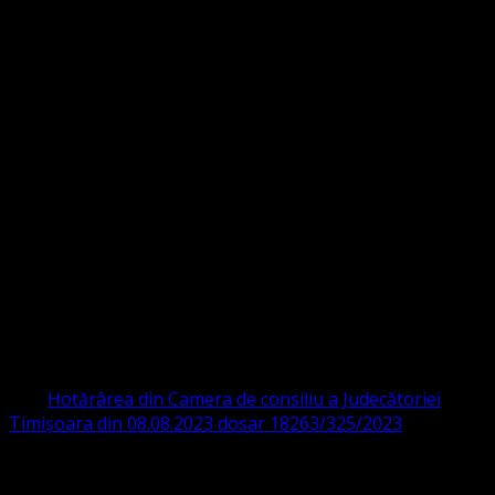
Strada Sinaia 19,
Ghiroda 307200 IBAN: RO84BRDE360SV00405463600 BRD
ORGANIZAȚIA RELIGIOASĂ CONVENŢIA
PROTESTANTĂ EVANGHELICĂ VALDENZĂ
– METODISTĂ – LUTHERANĂ
CIF 16759059 aprobată cu modificări la statut și denumire
prin
Hotărârea din Camera de consiliu a Judecătoriei
Timișoara din 08.08.2023 dosar 18263/325/2023
.
ASOCIAȚIA RELIGIOASĂ este prezentă și în România prin
Organizația religioasă.