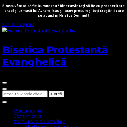
Binecuvântat să fie Dumnezeu ! Binecuvântați să fie cu prosperitate
Israel și urmașii lui Avram, Isac și Iacov precum și toți creștinii care
se adună în Hristos Domnul !
Sari la conținut
Biserica Protestantă
Evanghelică
Cauți
ceva?
Prima pagină
Comunicate
Marturisire de credință
Marturisire de credință