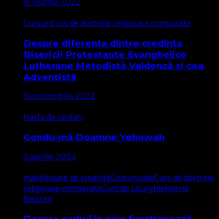
15 martie 2022
Cursuri
Curs de doctrine religioase comparate
Despre diferența dintre credința
Bisericii Protestante Evanghelice
Lutherane Metodistă Valdenză și cea
Adventistă
16 octombrie 2022
Harfa de cantari
Condu-mă Doamne Yehowah
3 aprilie 2023
manifestare de credință
Comunicate
Curs de doctrine
religioase comparate
Curs de Liturghie
Istoria
Bisericii
Despre cadrul în care funcționează