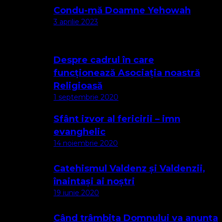
Condu-mă Doamne Yehowah
3 aprilie 2023
Despre cadrul în care
funcționează Asociația noastră
Religioasă
1 septembrie 2020
Sfânt izvor al fericirii – imn
evanghelic
14 noiembrie 2020
Catehismul Valdenz și Valdenzii,
înaintași ai noștri
19 iunie 2020
Când trâmbița Domnului va anunța