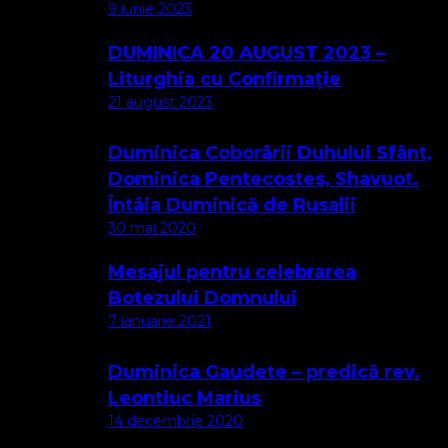
9 iunie 2023
DUMINICA 20 AUGUST 2023 –
Liturghia cu Confirmație
21 august 2023
Duminica Coborârii Duhului Sfânt,
Dominica Pentecostes, Shavuot.
Întâia Duminică de Rusalii
30 mai 2020
Mesajul pentru celebrarea
Botezului Domnului
7 ianuarie 2021
Duminica Gaudete – predică rev.
Leontiuc Marius
14 decembrie 2020