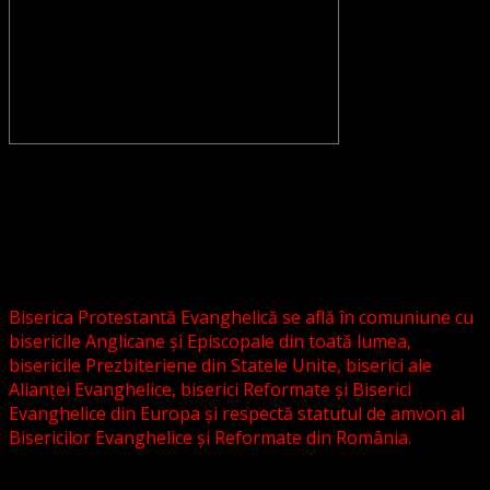
CONVENŢIA PROTESTANTĂ EVANGHELICĂ VALDENZĂ –
METODISTĂ – LUTHERANĂ nu se confundă cu Biserica
Evanghelică-Lutherană Sinod Prezbiteriană , nici cu
Biserica Evanghelică C.A. din România, și nici cu alte
grupări religioase sau asociații lutherane autonome .
Biserica Protestantă Evanghelică se află în comuniune cu
bisericile Anglicane și Episcopale din toată lumea,
bisericile Prezbiteriene din Statele Unite, biserici ale
Alianței Evanghelice, biserici Reformate și Biserici
Evanghelice din Europa și respectă statutul de amvon al
Bisericilor Evanghelice și Reformate din România.
Biserica noastră este așezată în învățătura poruncilor