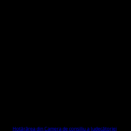
Strada Sinaia 19,
Ghiroda 307200 IBAN: RO84BRDE360SV00405463600 BRD
ORGANIZAȚIA RELIGIOASĂ CONVENŢIA
PROTESTANTĂ EVANGHELICĂ VALDENZĂ
– METODISTĂ – LUTHERANĂ
CIF 16759059 aprobată cu modificări la statut și denumire
prin
Hotărârea din Camera de consiliu a Judecătoriei