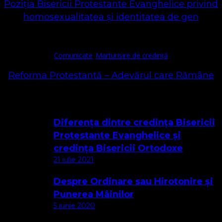
Poziția Bisericii Protestante Evanghelice privind
homosexualitatea și identitatea de gen
Comunicate
Marturisire de credință
Reforma Protestantă – Adevărul care Rămâne
Cele mai citite
Diferența dintre credința Bisericii
Protestante Evanghelice și
credința Bisericii Ortodoxe
21 iulie 2021
Despre Ordinare sau Hirotonire și
Punerea Mâinilor
5 iunie 2020