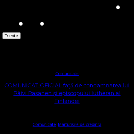
Please prove you are human by selecting the
Star
.
Comunicate
Comunicate
COMUNICAT OFICIAL față de condamnarea lui
Päivi Räsänen și episcopului lutheran al
Finlandei
Comunicate
Marturisire de credință