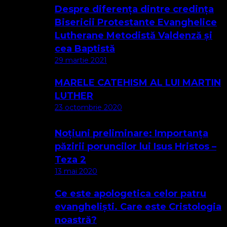
Despre diferența dintre credința
Bisericii Protestante Evanghelice
Lutherane Metodistă Valdenză și
cea Baptistă
29 martie 2021
MARELE CATEHISM AL LUI MARTIN
LUTHER
23 octombrie 2020
Noțiuni preliminare: Importanța
păzirii poruncilor lui Isus Hristos –
Teza 2
13 mai 2020
Ce este apologetica celor patru
evangheliști. Care este Cristologia
noastră?