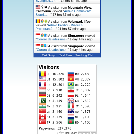
Evanghelică -…
"
14 hrs 8 mins ago
A visitor from
Mountain View,
California
viewed "
Arhive Comunicate -
Biserica…
"
17 hrs 37 mins ago
A visitor from
Voluntari, Ilfov
viewed "
Arhive Predici - Biserica
Protestantă…
"
21 hrs 57 mins ago
A visitor from
Singapore
viewed
"
Cerere de adeziune -
"
1 day 4 hrs ago
A visitor from
Singapore
viewed
"
Cerere de adeziune -
"
1 day 4 hrs ago
Get Script
Real Time
Tracking ON