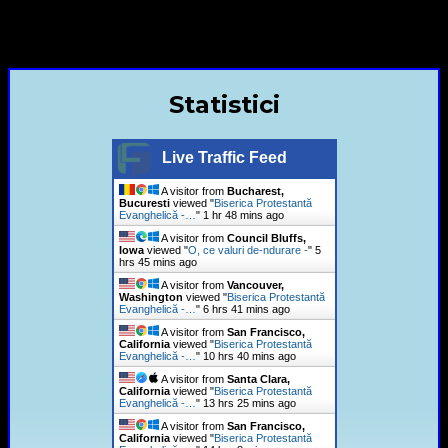
contact@bisericaevanghelica.com
+40720435515 Marius Leontiuc
Statistici
Live Traffic Feed
A visitor from
Bucharest,
Bucuresti
viewed "
Biserica Protestantă
Evanghelică -…
"
1 hr 48 mins ago
A visitor from
Council Bluffs,
Iowa
viewed "
O, ce valuri de-ndurare -
"
5
hrs 45 mins ago
A visitor from
Vancouver,
Washington
viewed "
Biserica Protestantă
Evanghelică -…
"
6 hrs 41 mins ago
A visitor from
San Francisco,
California
viewed "
Biserica Protestantă
Evanghelică -…
"
10 hrs 40 mins ago
A visitor from
Santa Clara,
California
viewed "
Biserica Protestantă
Evanghelică -…
"
13 hrs 25 mins ago
A visitor from
San Francisco,
California
viewed "
Biserica Protestantă