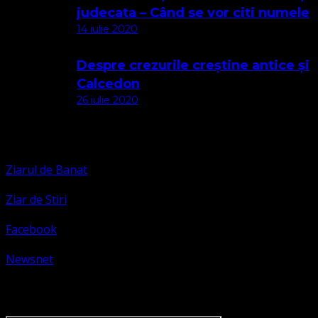
judecata – Când se vor citi numele
14 iulie 2020
Despre crezurile creștine antice și
Calcedon
26 iulie 2020
Apariții Media
Ziarul de Banat
Ziar de Stiri
Facebook
Newsnet
Dorim un like pe newsnet