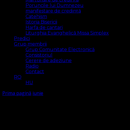
Poruncile lui Dumnezeu
manifestare de credință
Catehism
Istoria Bisericii
Harfa de cantari
Liturghia Evanghelică Missa Simplex
Predici
Grup membrii
Grup Comunitate Electronică
Consistoriul
Cerere de adeziune
Radio
Contact
RO
HU
Prima pagină
iunie
iunie
Arăt
2 rezultat(e)