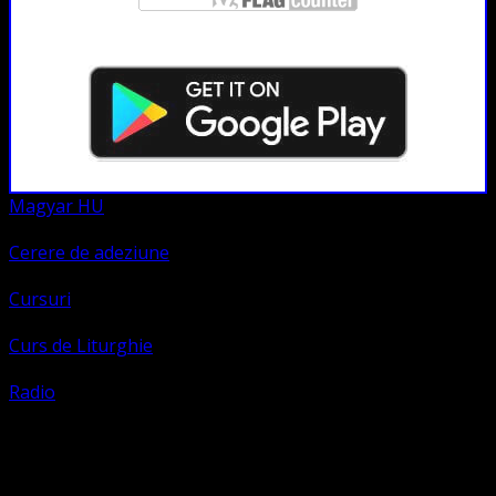
Magyar HU
Cerere de adeziune
Cursuri
Curs de Liturghie
Radio
Contact
Numele tău (obligatoriu)