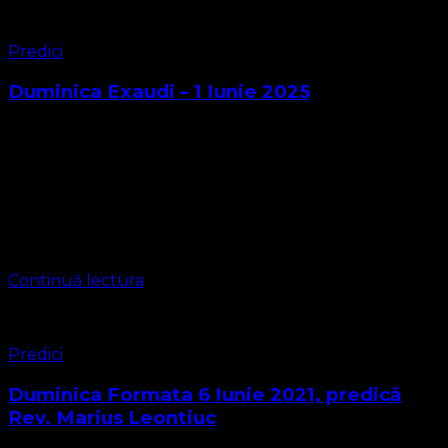
Predici
Duminica Exaudi – 1 Iunie 2025
Faptele Apostolilor 1:15-26 ASOCIAȚIA RELIGIOASĂ
CONVENŢIA PROTESTANTĂ EVANGHELICĂ VALDENZĂ –
METODISTĂ – LUTHERANĂ CIF 16759059 Parohia
Timișoara 2 Ghiroda https://bisericaevanghelica.eu/
contact@bisericaevanghelica.com Liturghia mixtă on-line
plen Pastori IGNĂTOAIE IOSIF LEONTIUC MARIUS …
Continuă lectura
Predici
Duminica Formata 6 Iunie 2021, predică
Rev. Marius Leontiuc