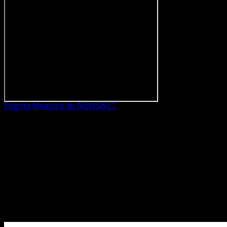
Pagina Noastră de NEWSNET
Dorim un like
Legături Utile