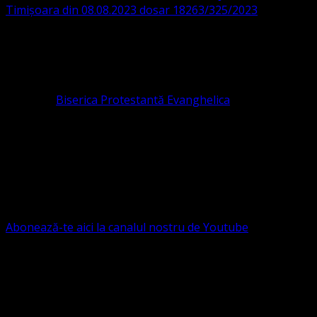
Timișoara din 08.08.2023 dosar 18263/325/2023
.
ASOCIAȚIA RELIGIOASĂ este prezentă și în România prin
Organizația religioasă.
pastor coordonator: Leontiuc Marius
Pastor la
Biserica Protestantă Evanghelica
Contact: contact@bisericaevanghelica.com
Ne puteți susține financiar. Iată datele noastre: Conventia
Protestantă Evanghelică Valdenză-Metodistă-Lutherană ,
IBAN: RO84BRDE360SV00405463600, in RON, Banca
B.R.D. - G.S.G., SWIFT CODE: BRDEROBU
Abonează-te aici la canalul nostru de Youtube