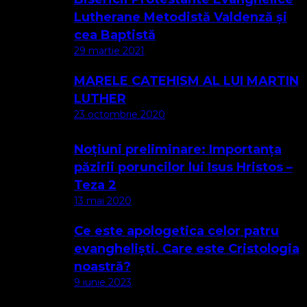
Lutherane Metodistă Valdenză și
cea Baptistă
29 martie 2021
MARELE CATEHISM AL LUI MARTIN
LUTHER
23 octombrie 2020
Noțiuni preliminare: Importanța
păzirii poruncilor lui Isus Hristos –
Teza 2
13 mai 2020
Ce este apologetica celor patru
evangheliști. Care este Cristologia
noastră?
9 iunie 2023