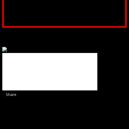
Poți dona prin paypal sau card, ajutând lucrarea
noastră. Dumnezeu răsplătește însutit efortul tău
pentru Biserica Protestantă Evanghelică
Binecuvântate fie cu iertare și mântuire sufletele care
ajută Biserica noastră !
Share
Sediul Asociației Religioase