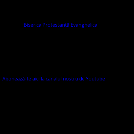
Organizația religioasă.
pastor coordonator: Leontiuc Marius
Pastor la
Biserica Protestantă Evanghelica
Contact: contact@bisericaevanghelica.com
Ne puteți susține financiar. Iată datele noastre: Conventia
Protestantă Evanghelică Valdenză-Metodistă-Lutherană ,
IBAN: RO84BRDE360SV00405463600, in RON, Banca
B.R.D. - G.S.G., SWIFT CODE: BRDEROBU
Abonează-te aici la canalul nostru de Youtube