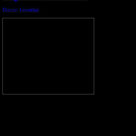
Doctor Leontiuc
CONVENŢIA PROTESTANTĂ EVANGHELICĂ VALDENZĂ –
METODISTĂ – LUTHERANĂ nu se confundă cu Biserica
Evanghelică-Lutherană Sinod Prezbiteriană , nici cu
Biserica Evanghelică C.A. din România, și nici cu alte
grupări religioase sau asociații lutherane autonome .