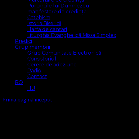
Poruncile lui Dumnezeu
manifestare de credință
Catehism
Istoria Bisericii
Harfa de cantari
Liturghia Evanghelică Missa Simplex
Predici
Grup membrii
Grup Comunitate Electronică
Consistoriul
Cerere de adeziune
Radio
Contact
RO
HU
Prima pagină
început
început
Arăt
1 rezultat(e)