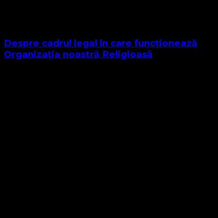
Despre cadrul legal în care funcționează
Organizația noastră Religioasă
Sponsor Site