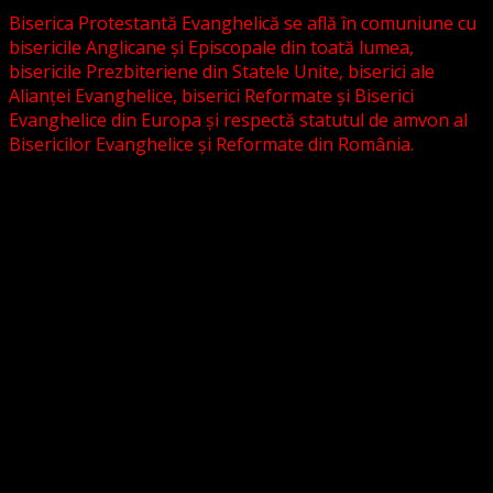
Biserica Protestantă Evanghelică se află în comuniune cu
bisericile Anglicane și Episcopale din toată lumea,
bisericile Prezbiteriene din Statele Unite, biserici ale
Alianței Evanghelice, biserici Reformate și Biserici
Evanghelice din Europa și respectă statutul de amvon al
Bisericilor Evanghelice și Reformate din România.
Biserica noastră este așezată în învățătura poruncilor
Noului Testament și este constituită la comandamentul
acestora, la chemarea acestora.
Pictura din antet, reprezintă un interior al unei biserici
evanghelice, inspirat dintr-o biserică bavareză și
ilustrează conceptul nostru asupra arhitecturii bisericești
cu elemente gotice sau eclectice. Folosim fotografii ale
unor biserici înfrățite sau similare, cu acordul pastorilor.
_________________________
Temeiul Legii: