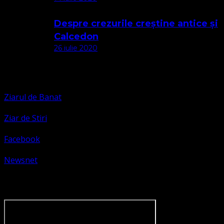
Despre crezurile creștine antice și
Calcedon
26 iulie 2020
Apariții Media
Ziarul de Banat
Ziar de Stiri
Facebook
Newsnet
Dorim un like pe newsnet