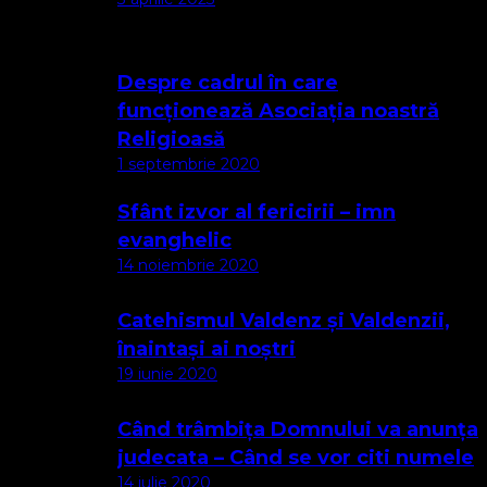
Despre cadrul în care
funcționează Asociația noastră
Religioasă
1 septembrie 2020
Sfânt izvor al fericirii – imn
evanghelic
14 noiembrie 2020
Catehismul Valdenz și Valdenzii,
înaintași ai noștri
19 iunie 2020
Când trâmbița Domnului va anunța
judecata – Când se vor citi numele
14 iulie 2020