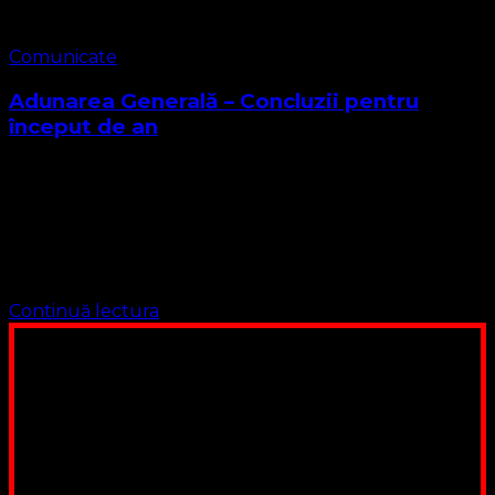
Comunicate
Adunarea Generală – Concluzii pentru
început de an
Gruparea Religioasă Biserica Protestantă Evanghelică O
Biserică Lutherană – Valdenză Misionară a Poruncilor lui
Dumnezeu în Adunare Generală Hotărăște următoarele
1. Menține Componența actuală a Consistoriului Bisericii
2. Încredințează Corpului …
Continuă lectura
Poți dona bani și să sprijini această lucrare a Domnului.
Suntem cea mai nevoiașă biserică din România. Nu avem
fond pentru a ne salariza pastorii, nu avem construcții
unde să ne adunăm, sediul nostru este în locuința unuia
dintre slujitorii noștri. Ajutorul tău este o binecuvântare
Contul nostru: IBAN: RO84BRDE360SV00405463600, in
RON, Banca B.R.D. - G.S.G., SWIFT CODE: BRDEROBU