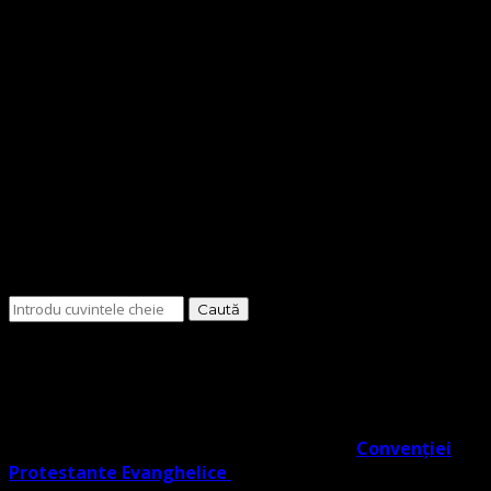
Cauți
ceva?
O Biserică Protestantă Evanghelică cu o doctrină în
trunchiul comun al Reformei rezultat din învățătura
Lutherană, Moraviană Boemă și Valdenză în acord cu
Noul Testament. O biserică cu adevărat Evanghelic-
Lutherană în slujba ta co- semnatară a
Convenției
Protestante Evanghelice
din Europa.