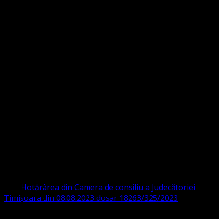
Strada Sinaia 19,
Ghiroda 307200 IBAN: RO84BRDE360SV00405463600 BRD
ORGANIZAȚIA RELIGIOASĂ CONVENŢIA
PROTESTANTĂ EVANGHELICĂ VALDENZĂ
– METODISTĂ – LUTHERANĂ
CIF 16759059 aprobată cu modificări la statut și denumire
prin
Hotărârea din Camera de consiliu a Judecătoriei
Timișoara din 08.08.2023 dosar 18263/325/2023
.
ASOCIAȚIA RELIGIOASĂ este prezentă și în România prin