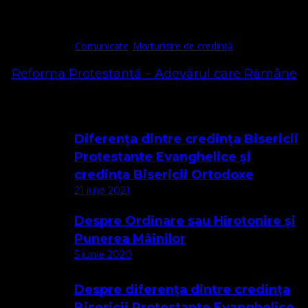
Comunicate
Marturisire de credință
Reforma Protestantă – Adevărul care Rămâne
Cele mai citite
Diferența dintre credința Bisericii
Protestante Evanghelice și
credința Bisericii Ortodoxe
21 iulie 2021
Despre Ordinare sau Hirotonire și
Punerea Mâinilor
5 iunie 2020
Despre diferența dintre credința
Bisericii Protestante Evanghelice