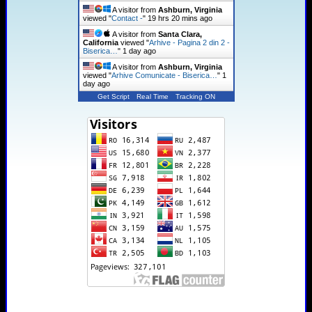
A visitor from
Ashburn, Virginia
viewed "
Contact -
"
19 hrs 20 mins ago
A visitor from
Santa Clara,
California
viewed "
Arhive - Pagina 2 din 2 -
Biserica…
"
1 day ago
A visitor from
Ashburn, Virginia
viewed "
Arhive Comunicate - Biserica…
"
1
day ago
Get Script
Real Time
Tracking ON