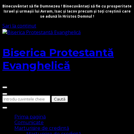
Binecuvântat să fie Dumnezeu ! Binecuvântați să fie cu prosperitate
Israel și urmașii lui Avram, Isac și Iacov precum și toți creștinii care
se adună în Hristos Domnul !
Sari la conținut
Biserica Protestantă
Evanghelică
Cauți
ceva?
Prima pagină
Comunicate
Marturisire de credință
Marturisire de credință