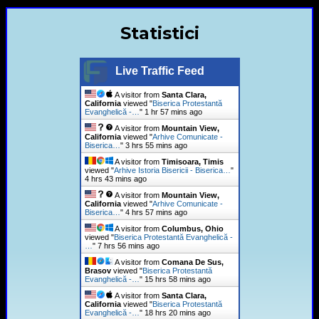
Statistici
Live Traffic Feed
A visitor from
Santa Clara,
California
viewed "
Biserica Protestantă
Evanghelică -…
"
1 hr 57 mins ago
A visitor from
Mountain View,
California
viewed "
Arhive Comunicate -
Biserica…
"
3 hrs 55 mins ago
A visitor from
Timisoara, Timis
viewed "
Arhive Istoria Bisericii - Biserica…
"
4 hrs 43 mins ago
A visitor from
Mountain View,
California
viewed "
Arhive Comunicate -
Biserica…
"
4 hrs 57 mins ago
A visitor from
Columbus, Ohio
viewed "
Biserica Protestantă Evanghelică -
…
"
7 hrs 56 mins ago
A visitor from
Comana De Sus,
Brasov
viewed "
Biserica Protestantă
Evanghelică -…
"
15 hrs 58 mins ago
A visitor from
Santa Clara,
California
viewed "
Biserica Protestantă
Evanghelică -…
"
18 hrs 20 mins ago