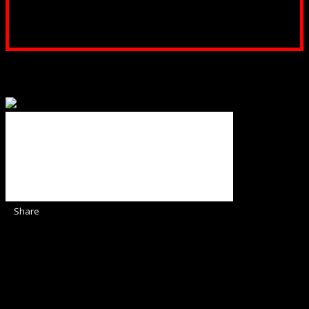
Poți dona prin paypal sau card, ajutând lucrarea
noastră. Dumnezeu răsplătește însutit efortul tău
pentru Biserica Protestantă Evanghelică
Binecuvântate fie cu iertare și mântuire sufletele care
ajută Biserica noastră !
Share
Sediul Asociației Religioase