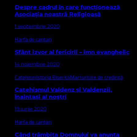
Despre cadrul în care funcționează
Asociația noastră Religioasă
1 septembrie 2020
Harfa de cantari
Sfânt izvor al fericirii – imn evanghelic
14 noiembrie 2020
Catehism
Istoria Bisericii
Marturisire de credință
Catehismul Valdenz și Valdenzii,
înaintași ai noștri
19 iunie 2020
Harfa de cantari
Când trâmbița Domnului va anunța