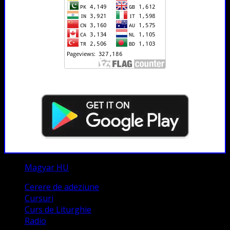
Magyar HU
Cerere de adeziune
Cursuri
Curs de Liturghie
Radio