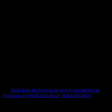
Strada Sinaia 19,
Ghiroda 307200 IBAN: RO84BRDE360SV00405463600 BRD
ORGANIZAȚIA RELIGIOASĂ CONVENŢIA
PROTESTANTĂ EVANGHELICĂ VALDENZĂ
– METODISTĂ – LUTHERANĂ
CIF 16759059 aprobată cu modificări la statut și denumire
prin
Hotărârea din Camera de consiliu a Judecătoriei
Timișoara din 08.08.2023 dosar 18263/325/2023
.
ASOCIAȚIA RELIGIOASĂ este prezentă și în România prin
Organizația religioasă.