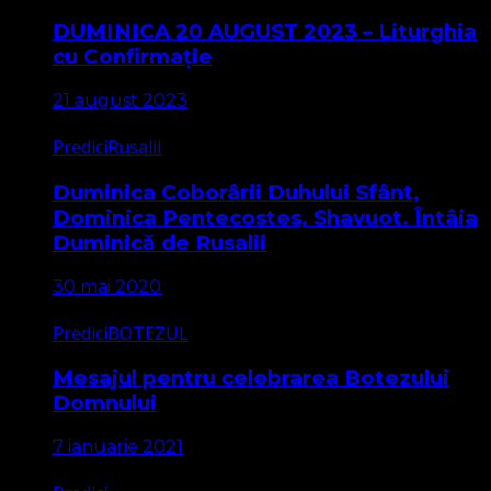
DUMINICA 20 AUGUST 2023 – Liturghia
cu Confirmație
21 august 2023
Predici
Rusalii
Duminica Coborârii Duhului Sfânt,
Dominica Pentecostes, Shavuot. Întâia
Duminică de Rusalii
30 mai 2020
Predici
BOTEZUL
Mesajul pentru celebrarea Botezului
Domnului
7 ianuarie 2021