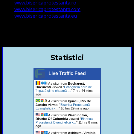
www.bisericaprotestanta.ro
www.bisericaprotestanta.com
www.bisericaprotestanta.eu
contact@bisericaevanghelica.com
+40720435515 Marius Leontiuc
Statistici
Live Traffic Feed
A visitor from
Bucharest,
Bucuresti
viewed "
Evanghelia care ne
împacă și ne cheamă:…
"
7 hrs 44 mins
ago
A visitor from
Iguacu, Rio De
Janeiro
viewed "
Biserica Protestantă
Evanghelică -…
"
10 hrs 29 mins ago
A visitor from
Washington,
District Of Columbia
viewed "
Biserica
Protestantă Evanghelică -…
"
11 hrs 8 mins
ago
A visitor from
Ashburn, Virginia