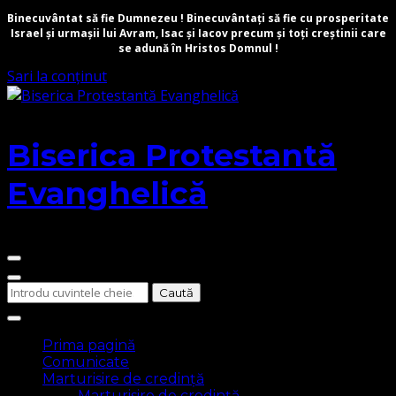
Binecuvântat să fie Dumnezeu ! Binecuvântați să fie cu prosperitate
Israel și urmașii lui Avram, Isac și Iacov precum și toți creștinii care
se adună în Hristos Domnul !
Sari la conținut
Biserica Protestantă
Evanghelică
Cauți
ceva?
Prima pagină
Comunicate
Marturisire de credință
Marturisire de credință