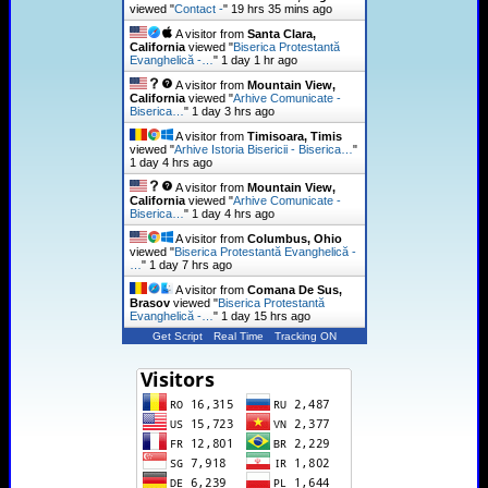
viewed "
Contact -
"
19 hrs 35 mins ago
A visitor from
Santa Clara,
California
viewed "
Biserica Protestantă
Evanghelică -…
"
1 day 1 hr ago
A visitor from
Mountain View,
California
viewed "
Arhive Comunicate -
Biserica…
"
1 day 3 hrs ago
A visitor from
Timisoara, Timis
viewed "
Arhive Istoria Bisericii - Biserica…
"
1 day 4 hrs ago
A visitor from
Mountain View,
California
viewed "
Arhive Comunicate -
Biserica…
"
1 day 4 hrs ago
A visitor from
Columbus, Ohio
viewed "
Biserica Protestantă Evanghelică -
…
"
1 day 7 hrs ago
A visitor from
Comana De Sus,
Brasov
viewed "
Biserica Protestantă
Evanghelică -…
"
1 day 15 hrs ago
Get Script
Real Time
Tracking ON