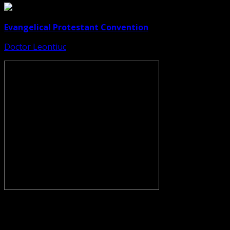
Evangelical Protestant Convention
Doctor Leontiuc
CONVENŢIA PROTESTANTĂ EVANGHELICĂ VALDENZĂ –
METODISTĂ – LUTHERANĂ nu se confundă cu Biserica
Evanghelică-Lutherană Sinod Prezbiteriană , nici cu