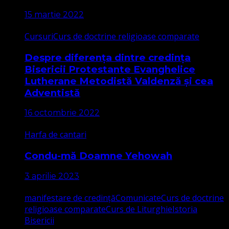
15 martie 2022
Cursuri
Curs de doctrine religioase comparate
Despre diferența dintre credința
Bisericii Protestante Evanghelice
Lutherane Metodistă Valdenză și cea
Adventistă
16 octombrie 2022
Harfa de cantari
Condu-mă Doamne Yehowah
3 aprilie 2023
manifestare de credință
Comunicate
Curs de doctrine
religioase comparate
Curs de Liturghie
Istoria
Bisericii