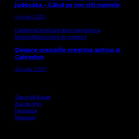
judecata – Când se vor citi numele
14 iulie 2020
Catehism
Clarificare doctrinara
Istoria
Bisericii
Marturisire de credință
Despre crezurile creștine antice și
Calcedon
26 iulie 2020
Apariții Media
Ziarul de Banat
Ziar de Stiri
Facebook
Newsnet
Dorim un like pe newsnet