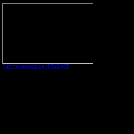
Pagina Noastră de NEWSNET
Dorim un like
Legături Utile