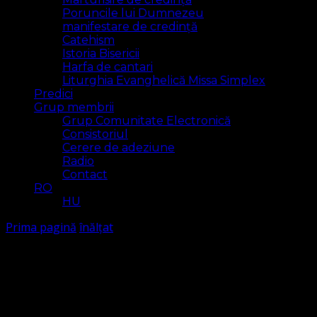
Poruncile lui Dumnezeu
manifestare de credință
Catehism
Istoria Bisericii
Harfa de cantari
Liturghia Evanghelică Missa Simplex
Predici
Grup membrii
Grup Comunitate Electronică
Consistoriul
Cerere de adeziune
Radio
Contact
RO
HU
Prima pagină
înălțat
înălțat
Arăt
1 rezultat(e)