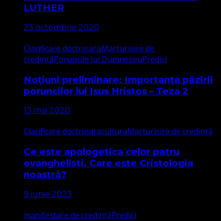
LUTHER
23 octombrie 2020
Clarificare doctrinara
Marturisire de
credință
Poruncile lui Dumnezeu
Predici
Noțiuni preliminare: Importanța păzirii
poruncilor lui Isus Hristos – Teza 2
13 mai 2020
Clarificare doctrinara
cultura
Marturisire de credință
Ce este apologetica celor patru
evangheliști. Care este Cristologia
noastră?
9 iunie 2023
manifestare de credință
Predici