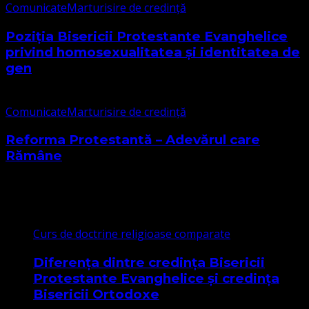
Comunicate
Marturisire de credință
Poziția Bisericii Protestante Evanghelice
privind homosexualitatea și identitatea de
gen
Comunicate
Marturisire de credință
Reforma Protestantă – Adevărul care
Rămâne
Cele mai citite
Curs de doctrine religioase comparate
Diferența dintre credința Bisericii
Protestante Evanghelice și credința
Bisericii Ortodoxe