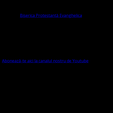
pastor coordonator: Leontiuc Marius
Pastor la
Biserica Protestantă Evanghelica
Contact: contact@bisericaevanghelica.com
Ne puteți susține financiar. Iată datele noastre: Conventia
Protestantă Evanghelică Valdenză-Metodistă-Lutherană ,
IBAN: RO84BRDE360SV00405463600, in RON, Banca
B.R.D. - G.S.G., SWIFT CODE: BRDEROBU
Abonează-te aici la canalul nostru de Youtube