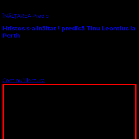
ÎNĂLȚAREA
Predici
Hristos s-a înălțat ! predică Tinu Leontiuc la
Perth
Asăzi 21 mai 2020 sărbătorim înălțarea Domnului. Cu
această ocazie vă invităm să ascultăm o predică a fr.
Leontiuc Tinu care acum este alături de Cel care S-A
înălțat. Predica …
Continuă lectura
Poți dona bani și să sprijini această lucrare a Domnului.
Suntem cea mai nevoiașă biserică din România. Nu avem
fond pentru a ne salariza pastorii, nu avem construcții
unde să ne adunăm, sediul nostru este în locuința unuia
dintre slujitorii noștri. Ajutorul tău este o binecuvântare
Contul nostru: IBAN: RO84BRDE360SV00405463600, in
RON, Banca B.R.D. - G.S.G., SWIFT CODE: BRDEROBU