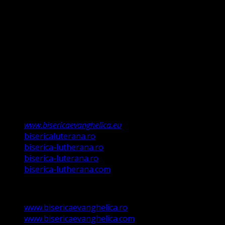
întemeiem credința pe Porunca Domnului așa cum o
relevă Martin Luther, nu înseamnă că am fi o biserică a
legii ci a Poruncii lui Hristos care așa a ordonat „și
învățații să păzească tot ce Eu v-am poruncit”.
Această biserică este o Biserică Evanghelică
Valdenză, Metodistă și Lutherană și este formată în
structura reglementată de art. 4,5 și 6 Legea
489/2006
Asociație Religioasă în curs de înscriere în
Registrul Asociațiilor Religioase.
www.bisericaevanghelica.eu
bisericaluterana.ro
biserica-lutherana.ro
biserica-luterana.ro
biserica-lutherana.com
www.bisericaevanghelica.ro
www.bisericaevanghelica.com