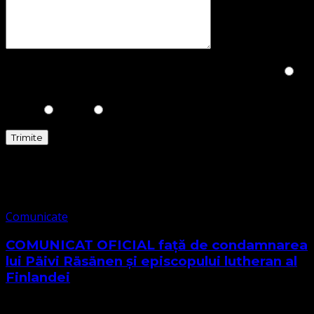
Please prove you are human by selecting the
House
.
Comunicate
Comunicate
COMUNICAT OFICIAL față de condamnarea
lui Päivi Räsänen și episcopului lutheran al
Finlandei