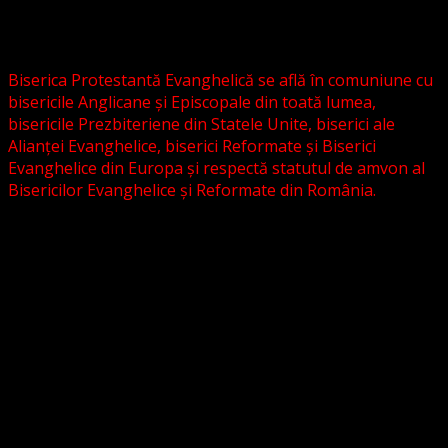
Biserica Evanghelică C.A. din România, și nici cu alte
grupări religioase sau asociații lutherane autonome .
Biserica Protestantă Evanghelică se află în comuniune cu
bisericile Anglicane și Episcopale din toată lumea,
bisericile Prezbiteriene din Statele Unite, biserici ale
Alianței Evanghelice, biserici Reformate și Biserici
Evanghelice din Europa și respectă statutul de amvon al
Bisericilor Evanghelice și Reformate din România.
Biserica noastră este așezată în învățătura poruncilor
Noului Testament și este constituită la comandamentul
acestora, la chemarea acestora.
Pictura din antet, reprezintă un interior al unei biserici
evanghelice, inspirat dintr-o biserică bavareză și
ilustrează conceptul nostru asupra arhitecturii bisericești
cu elemente gotice sau eclectice. Folosim fotografii ale
unor biserici înfrățite sau similare, cu acordul pastorilor.
_________________________