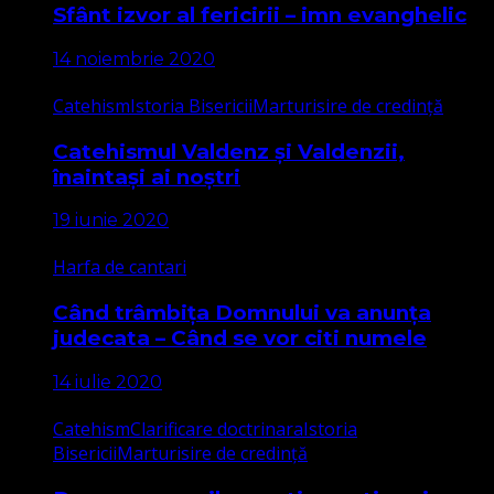
Sfânt izvor al fericirii – imn evanghelic
14 noiembrie 2020
Catehism
Istoria Bisericii
Marturisire de credință
Catehismul Valdenz și Valdenzii,
înaintași ai noștri
19 iunie 2020
Harfa de cantari
Când trâmbița Domnului va anunța
judecata – Când se vor citi numele
14 iulie 2020
Catehism
Clarificare doctrinara
Istoria
Bisericii
Marturisire de credință