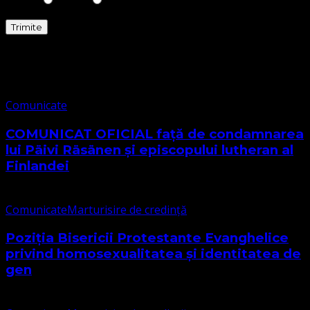
Comunicate
Comunicate
COMUNICAT OFICIAL față de condamnarea
lui Päivi Räsänen și episcopului lutheran al
Finlandei
Comunicate
Marturisire de credință
Poziția Bisericii Protestante Evanghelice
privind homosexualitatea și identitatea de
gen