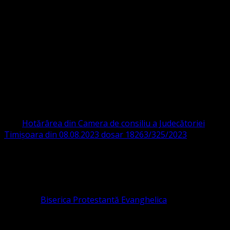
Strada Sinaia 19,
Ghiroda 307200 IBAN: RO84BRDE360SV00405463600 BRD
ORGANIZAȚIA RELIGIOASĂ CONVENŢIA
PROTESTANTĂ EVANGHELICĂ VALDENZĂ
– METODISTĂ – LUTHERANĂ
CIF 16759059 aprobată cu modificări la statut și denumire
prin
Hotărârea din Camera de consiliu a Judecătoriei
Timișoara din 08.08.2023 dosar 18263/325/2023
.
ASOCIAȚIA RELIGIOASĂ este prezentă și în România prin
Organizația religioasă.
pastor coordonator: Leontiuc Marius
Pastor la
Biserica Protestantă Evanghelica
Contact: contact@bisericaevanghelica.com