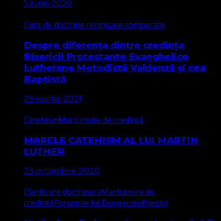
5 iunie 2020
Curs de doctrine religioase comparate
Despre diferența dintre credința
Bisericii Protestante Evanghelice
Lutherane Metodistă Valdenză și cea
Baptistă
29 martie 2021
Catehism
Marturisire de credință
MARELE CATEHISM AL LUI MARTIN
LUTHER
23 octombrie 2020
Clarificare doctrinara
Marturisire de
credință
Poruncile lui Dumnezeu
Predici