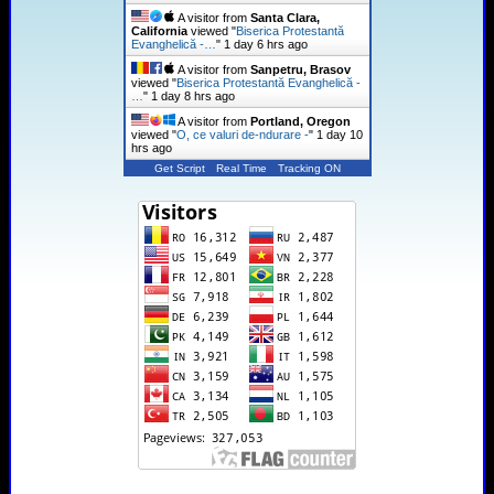
A visitor from
Santa Clara,
California
viewed "
Biserica Protestantă
Evanghelică -…
"
1 day 6 hrs ago
A visitor from
Sanpetru, Brasov
viewed "
Biserica Protestantă Evanghelică -
…
"
1 day 8 hrs ago
A visitor from
Portland, Oregon
viewed "
O, ce valuri de-ndurare -
"
1 day 10
hrs ago
Get Script
Real Time
Tracking ON