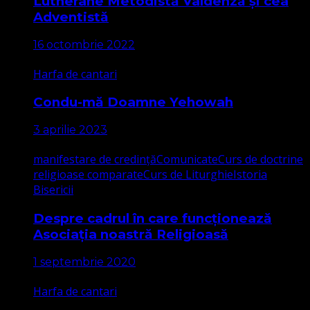
Lutherane Metodistă Valdenză și cea
Adventistă
16 octombrie 2022
Harfa de cantari
Condu-mă Doamne Yehowah
3 aprilie 2023
manifestare de credință
Comunicate
Curs de doctrine
religioase comparate
Curs de Liturghie
Istoria
Bisericii
Despre cadrul în care funcționează
Asociația noastră Religioasă
1 septembrie 2020
Harfa de cantari