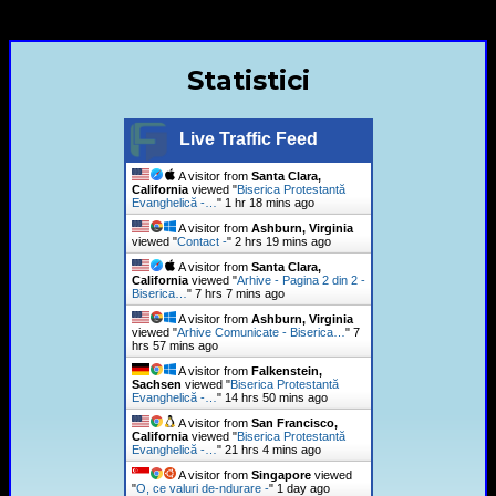
+40720435515 Marius Leontiuc
Statistici
Live Traffic Feed
A visitor from
Santa Clara,
California
viewed "
Biserica Protestantă
Evanghelică -…
"
1 hr 18 mins ago
A visitor from
Ashburn, Virginia
viewed "
Contact -
"
2 hrs 19 mins ago
A visitor from
Santa Clara,
California
viewed "
Arhive - Pagina 2 din 2 -
Biserica…
"
7 hrs 7 mins ago
A visitor from
Ashburn, Virginia
viewed "
Arhive Comunicate - Biserica…
"
7
hrs 57 mins ago
A visitor from
Falkenstein,
Sachsen
viewed "
Biserica Protestantă
Evanghelică -…
"
14 hrs 50 mins ago
A visitor from
San Francisco,
California
viewed "
Biserica Protestantă
Evanghelică -…
"
21 hrs 4 mins ago
A visitor from
Singapore
viewed
"
O, ce valuri de-ndurare -
"
1 day ago