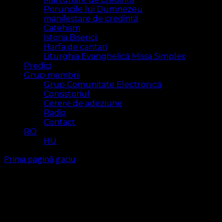
Poruncile lui Dumnezeu
manifestare de credință
Catehism
Istoria Bisericii
Harfa de cantari
Liturghia Evanghelică Missa Simplex
Predici
Grup membrii
Grup Comunitate Electronică
Consistoriul
Cerere de adeziune
Radio
Contact
RO
HU
Prima pagină
gaciu
gaciu
Arăt
2 rezultat(e)