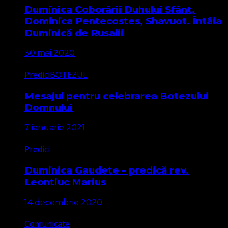
Duminica Coborârii Duhului Sfânt,
Dominica Pentecostes, Shavuot. Întâia
Duminică de Rusalii
30 mai 2020
Predici
BOTEZUL
Mesajul pentru celebrarea Botezului
Domnului
7 ianuarie 2021
Predici
Duminica Gaudete – predică rev.
Leontiuc Marius
14 decembrie 2020
Comunicate