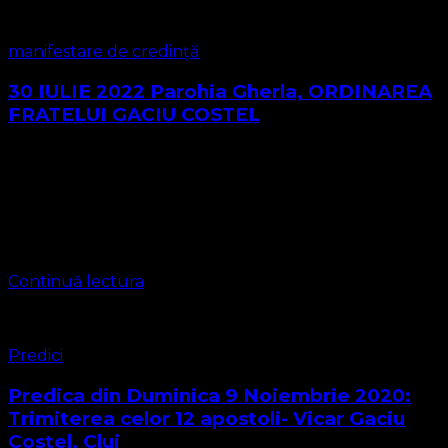
manifestare de credință
30 IULIE 2022 Parohia Gherla, ORDINAREA
FRATELUI GACIU COSTEL
Biserica Protestantă Evanghelică – O Biserică Lutherană
– Valdenză Misionară a Poruncilor lui Dumnezeu
https://bisericaevanghelica.eu/
contact@bisericaevanghelica.com La data de 30 Iulie 2022
a avut loc ordinarea fratelui Gaciu Costel în …
Continuă lectura
Predici
Predica din Duminica 9 Noiembrie 2020:
Trimiterea celor 12 apostoli- Vicar Gaciu
Costel, Cluj