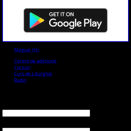
Magyar HU
Cerere de adeziune
Cursuri
Curs de Liturghie
Radio
Contact
Numele tău (obligatoriu)
Emailul tău (obligatoriu)