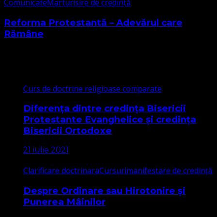
Comunicate
Marturisire de credință
Reforma Protestantă – Adevărul care
Rămâne
Cele mai citite
Curs de doctrine religioase comparate
Diferența dintre credința Bisericii
Protestante Evanghelice și credința
Bisericii Ortodoxe
21 iulie 2021
Clarificare doctrinara
Cursuri
manifestare de credință
Despre Ordinare sau Hirotonire și
Punerea Mâinilor