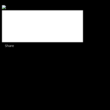
ajută Biserica noastră !
Share
Sediul Asociației Religioase