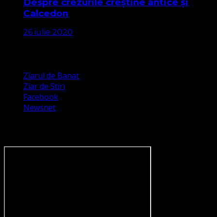
Despre crezurile creștine antice și
Calcedon
26 iulie 2020
Apariții Media
Ziarul de Banat
Ziar de Stiri
Facebook
Newsnet
Dorim un like pe newsnet