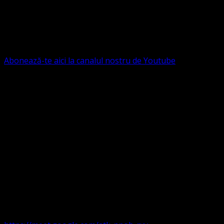
Ne puteți susține financiar. Iată datele noastre: Conventia
Protestantă Evanghelică Valdenză-Metodistă-Lutherană ,
IBAN: RO84BRDE360SV00405463600, in RON, Banca
B.R.D. - G.S.G., SWIFT CODE: BRDEROBU
Abonează-te aici la canalul nostru de Youtube
Următorul serviciu divin online
Duminica de la ora 11:00 – 11:45
România
,
ora 10:00-
10:45 Austria, Ungaria, Germania, Belgia, Franța, ora
9:00-9:45 Anglia, Irlanda suntem online pe Google Meet