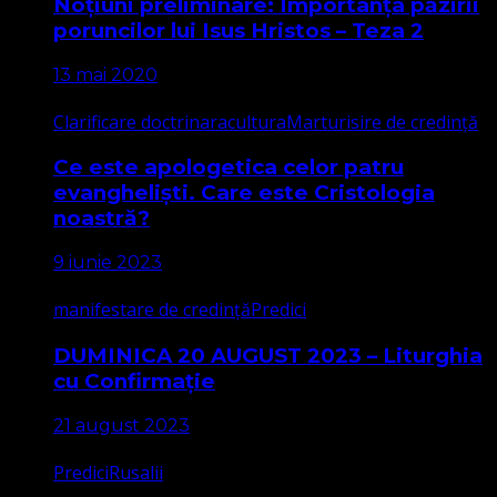
Noțiuni preliminare: Importanța păzirii
poruncilor lui Isus Hristos – Teza 2
13 mai 2020
Clarificare doctrinara
cultura
Marturisire de credință
Ce este apologetica celor patru
evangheliști. Care este Cristologia
noastră?
9 iunie 2023
manifestare de credință
Predici
DUMINICA 20 AUGUST 2023 – Liturghia
cu Confirmație
21 august 2023
Predici
Rusalii