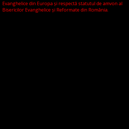
Evanghelice din Europa și respectă statutul de amvon al
Bisericilor Evanghelice și Reformate din România.
Biserica noastră este așezată în învățătura poruncilor
Noului Testament și este constituită la comandamentul
acestora, la chemarea acestora.
Pictura din antet, reprezintă un interior al unei biserici
evanghelice, inspirat dintr-o biserică bavareză și
ilustrează conceptul nostru asupra arhitecturii bisericești
cu elemente gotice sau eclectice. Folosim fotografii ale
unor biserici înfrățite sau similare, cu acordul pastorilor.
_________________________
Temeiul Legii:
Temeiul Legii Naționale care însoțește temeiul biblic
este dat de legea 489/2006.
Astfel, potrivit art. 5 din Lege sunt dispuse următoarele