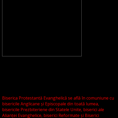
CONVENŢIA PROTESTANTĂ EVANGHELICĂ VALDENZĂ –
METODISTĂ – LUTHERANĂ nu se confundă cu Biserica
Evanghelică-Lutherană Sinod Prezbiteriană , nici cu
Biserica Evanghelică C.A. din România, și nici cu alte
grupări religioase sau asociații lutherane autonome .
Biserica Protestantă Evanghelică se află în comuniune cu
bisericile Anglicane și Episcopale din toată lumea,
bisericile Prezbiteriene din Statele Unite, biserici ale
Alianței Evanghelice, biserici Reformate și Biserici