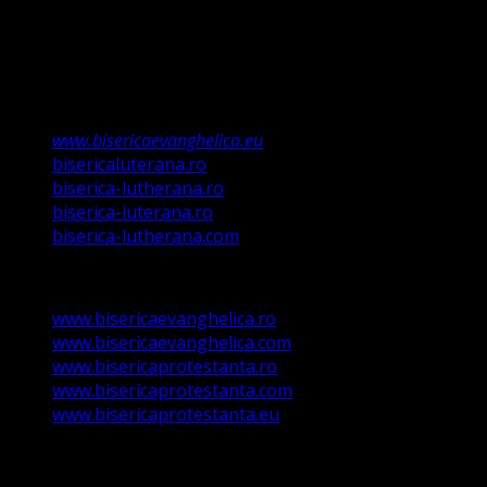
Această biserică este o Biserică Evanghelică
Valdenză, Metodistă și Lutherană și este formată în
structura reglementată de art. 4,5 și 6 Legea
489/2006
Asociație Religioasă în curs de înscriere în
Registrul Asociațiilor Religioase.
www.bisericaevanghelica.eu
bisericaluterana.ro
biserica-lutherana.ro
biserica-luterana.ro
biserica-lutherana.com
www.bisericaevanghelica.ro
www.bisericaevanghelica.com
www.bisericaprotestanta.ro
www.bisericaprotestanta.com
www.bisericaprotestanta.eu
contact@bisericaevanghelica.com