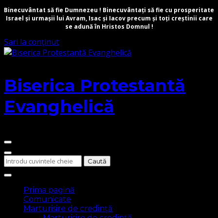
Binecuvântat să fie Dumnezeu ! Binecuvântați să fie cu prosperitate
Israel și urmașii lui Avram, Isac și Iacov precum și toți creștinii care
se adună în Hristos Domnul !
Sari la conținut
Biserica Protestantă
Evanghelică
Cauți
ceva?
Prima pagină
Comunicate
Marturisire de credință
Marturisire de credință