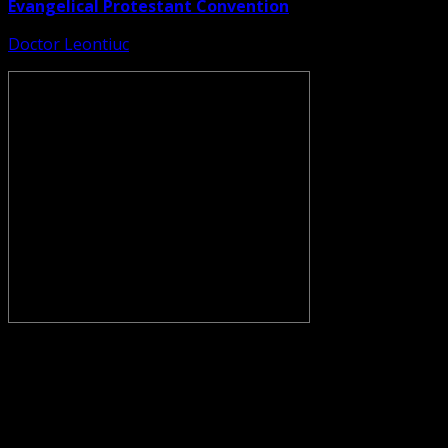
Evangelical Protestant Convention
Doctor Leontiuc
CONVENŢIA PROTESTANTĂ EVANGHELICĂ VALDENZĂ –
METODISTĂ – LUTHERANĂ nu se confundă cu Biserica
Evanghelică-Lutherană Sinod Prezbiteriană , nici cu
Biserica Evanghelică C.A. din România, și nici cu alte
grupări religioase sau asociații lutherane autonome .