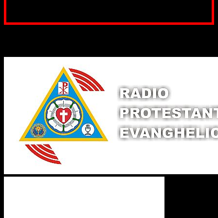
noastră. Dumnezeu răsplătește însutit efortul tău
pentru Biserica Protestantă Evanghelică
Binecuvântate fie cu iertare și mântuire sufletele care
ajută Biserica noastră !