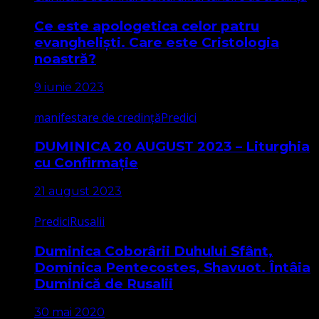
Ce este apologetica celor patru
evangheliști. Care este Cristologia
noastră?
9 iunie 2023
manifestare de credință
Predici
DUMINICA 20 AUGUST 2023 – Liturghia
cu Confirmație
21 august 2023
Predici
Rusalii
Duminica Coborârii Duhului Sfânt,
Dominica Pentecostes, Shavuot. Întâia
Duminică de Rusalii
30 mai 2020