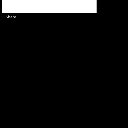
Share
Sediul Asociației Religioase
Strada Sinaia 19,
Ghiroda 307200 IBAN: RO84BRDE360SV00405463600 BRD