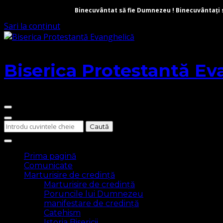
Binecuvântat să fie Dumnezeu ! Binecuvântați să 
Sari la conținut
Biserica Protestantă Ev
Cauți
ceva?
Prima pagină
Comunicate
Marturisire de credință
Marturisire de credință
Poruncile lui Dumnezeu
manifestare de credință
Catehism
Istoria Bisericii