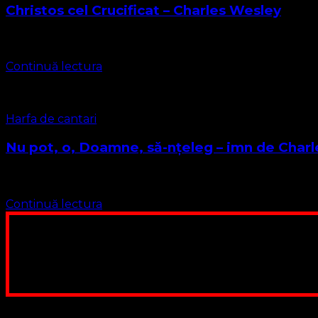
Christos cel Crucificat – Charles Wesley
Autor: Charles Wesley 2255
Continuă lectura
Harfa de cantari
Nu pot, o, Doamne, să-nțeleg – imn de Char
un imn a lui Charles Wesley tradus de Valentin Popovici 1.
Continuă lectura
Poți dona bani și să sprijini această lucrare a Domnului.
ne adunăm, sediul nost
Contul nostru: IBAN: 
Poți dona prin paypal sau card, ajutând