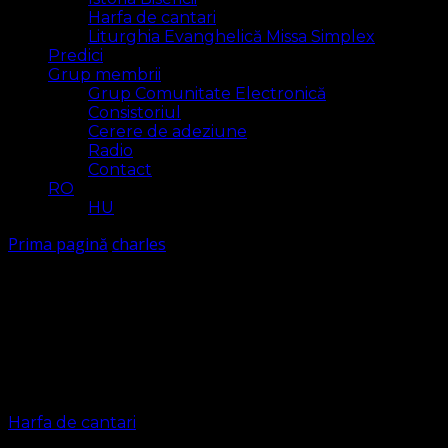
Harfa de cantari
Liturghia Evanghelică Missa Simplex
Predici
Grup membrii
Grup Comunitate Electronică
Consistoriul
Cerere de adeziune
Radio
Contact
RO
HU
Prima pagină
charles
charles
Arăt
2 rezultat(e)
Harfa de cantari