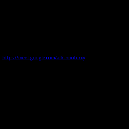
Următorul serviciu divin online
Duminica de la ora 11:00 – 11:45
România
,
ora 10:00-10:4
https://meet.google.com/atk-nnob-rxy
Serviciu divin în plen parohii locale:
Timișoara 1, Gherla,
Duminica ora 9:30-10:15
Arad, Ineu
a doua și a patra Duminică din lună ora 9:30-10:15 Ineu și 
Pentru perioada August-Noiembrie parohiile din diaspora, P