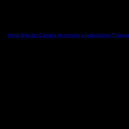
Strada Sinaia 19, Ghiroda 307200 IBAN: RO84BR
OTESTANTĂ EVANGHELICĂ VALDENZĂ – MET
prin
Hotărârea din Camera de consiliu a Judecătoriei Timișo
eligioasă.
tia Protestantă Evanghelică Valdenză-Metodistă-Lutherană ,