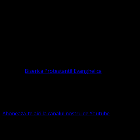
Sediul Asociației Religioase
ORGANIZAȚIA RELIGIOASĂ CONVENŢIA PR
CIF 16759059 aprobată cu modificări la statut și denumire 
RELIGIOASĂ este prezentă și în România prin Organizația r
pastor coordonator: Leontiuc Marius
Pastor la
Biserica Protestantă Evanghelica
Contact: contact@bisericaevanghelica.com
Ne puteți susține financiar. Iată datele noastre: Conven
G.S.G., SWIFT CODE: BRDEROBU
Abonează-te aici la canalul nostru de Youtube