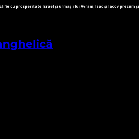
fie cu prosperitate Israel și urmașii lui Avram, Isac și Iacov precum și
anghelică