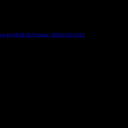
DE360SV00405463600 BRD
ODISTĂ – LUTHERANĂ
ara din 08.08.2023 dosar 18263/325/2023
. ASOCIAȚIA
 IBAN: RO84BRDE360SV00405463600, in RON, Banca B.R.D. -