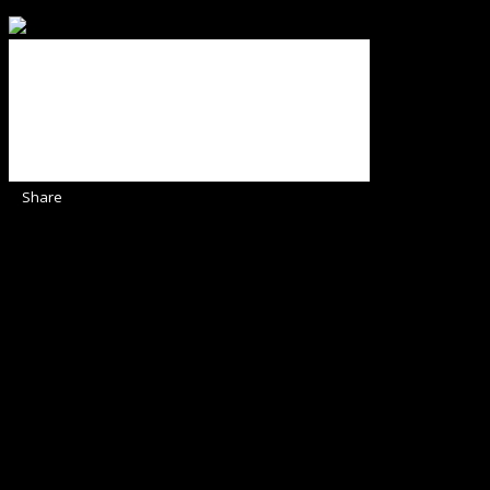
Binecuvântate fie cu iertare și mântuire sufletele care ajută
Share