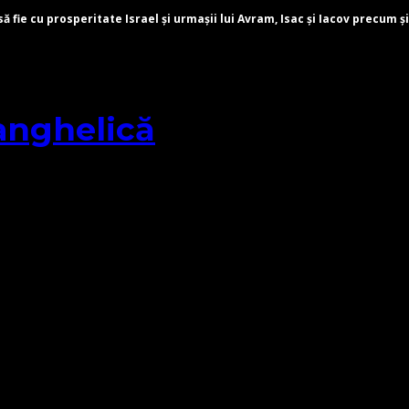
fie cu prosperitate Israel și urmașii lui Avram, Isac și Iacov precum și
anghelică