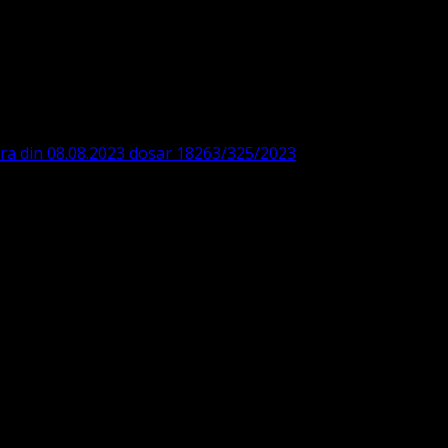
DE360SV00405463600 BRD
ODISTĂ – LUTHERANĂ
ara din 08.08.2023 dosar 18263/325/2023
. ASOCIAȚIA
 IBAN: RO84BRDE360SV00405463600, in RON, Banca B.R.D. -