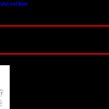
ului cel Bun
tru această Duminică se află în trei cărți ale Bibliei, am cit
 Suntem cea mai nevoiașă biserică din România. Nu avem fond 
ru este în locuința unuia dintre slujitorii noștri. Ajutorul t
RO84BRDE360SV00405463600, in RON, Banca B.R.D. - G.S.G.
 lucrarea noastră. Dumnezeu răsplătește însutit efortul tău
Biserica noastră !