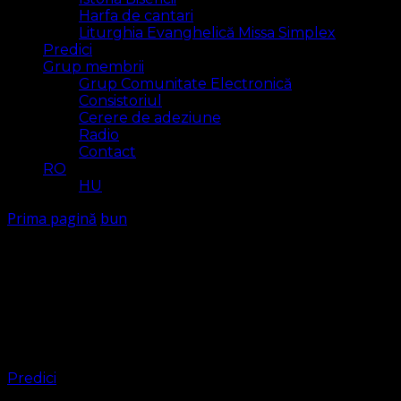
Harfa de cantari
Liturghia Evanghelică Missa Simplex
Predici
Grup membrii
Grup Comunitate Electronică
Consistoriul
Cerere de adeziune
Radio
Contact
RO
HU
Prima pagină
bun
bun
Arăt
1 rezultat(e)
Predici