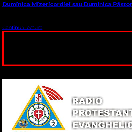
Duminica Mizericordiei sau Duminica Păstor
Mizericordia înseamnă Dumnezeu cel Milostiv Textul Biblic pen
Continuă lectura
Poți dona bani și să sprijini această lucrare a Domnului.
ne adunăm, sediul nost
Contul nostru: IBAN: 
Poți dona prin paypal sau card, ajutând
Binecuvântate fie cu iertare și mântuire sufletele care ajută 