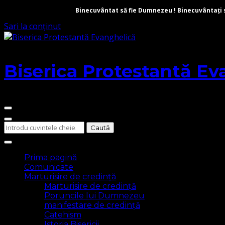
Binecuvântat să fie Dumnezeu ! Binecuvântați să 
Sari la conținut
Biserica Protestantă Ev
Cauți
ceva?
Prima pagină
Comunicate
Marturisire de credință
Marturisire de credință
Poruncile lui Dumnezeu
manifestare de credință
Catehism
Istoria Bisericii