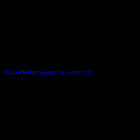
Următorul serviciu divin online
Duminica de la ora 11:00 – 11:45
România
,
ora 10:00-10:4
https://meet.google.com/atk-nnob-rxy
Serviciu divin în plen parohii locale:
Timișoara 1, Gherla,
Duminica ora 9:30-10:15
Arad, Ineu
a doua și a patra Duminică din lună ora 9:30-10:15 Ineu și 
Pentru perioada August-Noiembrie parohiile din diaspora, P