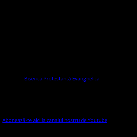
Sediul Asociației Religioase
ORGANIZAȚIA RELIGIOASĂ CONVENŢIA PR
CIF 16759059 aprobată cu modificări la statut și denumire 
RELIGIOASĂ este prezentă și în România prin Organizația r
pastor coordonator: Leontiuc Marius
Pastor la
Biserica Protestantă Evanghelica
Contact: contact@bisericaevanghelica.com
Ne puteți susține financiar. Iată datele noastre: Conven
G.S.G., SWIFT CODE: BRDEROBU
Abonează-te aici la canalul nostru de Youtube