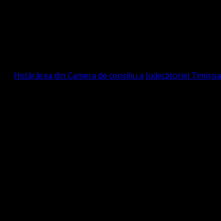
Strada Sinaia 19, Ghiroda 307200 IBAN: RO84BR
OTESTANTĂ EVANGHELICĂ VALDENZĂ – MET
prin
Hotărârea din Camera de consiliu a Judecătoriei Timișo
eligioasă.
tia Protestantă Evanghelică Valdenză-Metodistă-Lutherană ,