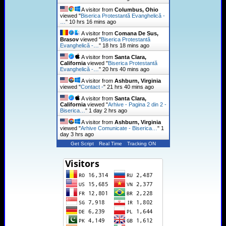
A visitor from
Columbus, Ohio
viewed "
Biserica Protestantă Evanghelică -
…
"
10 hrs 16 mins ago
A visitor from
Comana De Sus,
Brasov
viewed "
Biserica Protestantă
Evanghelică -…
"
18 hrs 18 mins ago
A visitor from
Santa Clara,
California
viewed "
Biserica Protestantă
Evanghelică -…
"
20 hrs 40 mins ago
A visitor from
Ashburn, Virginia
viewed "
Contact -
"
21 hrs 40 mins ago
A visitor from
Santa Clara,
California
viewed "
Arhive - Pagina 2 din 2 -
Biserica…
"
1 day 2 hrs ago
A visitor from
Ashburn, Virginia
viewed "
Arhive Comunicate - Biserica…
"
1
day 3 hrs ago
Get Script
Real Time
Tracking ON