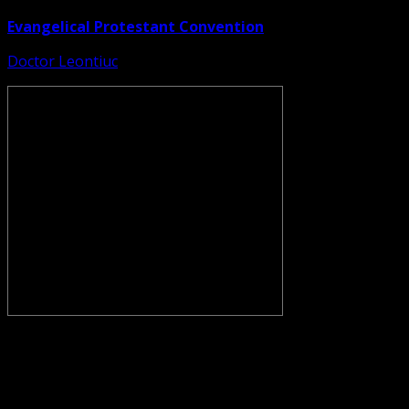
Evangelical Protestant Convention
Doctor Leontiuc
CONVENŢIA PROTESTANTĂ EVANGHELICĂ VALDENZĂ –
METODISTĂ – LUTHERANĂ nu se confundă cu Biserica
Evanghelică-Lutherană Sinod Prezbiteriană , nici cu
Biserica Evanghelică C.A. din România, și nici cu alte