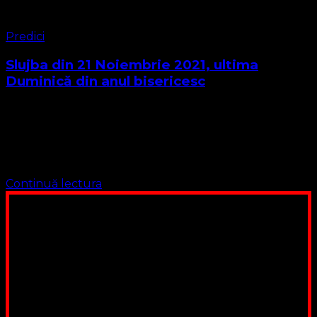
Predici
Slujba din 21 Noiembrie 2021, ultima
Duminică din anul bisericesc
Textul biblic al slujbei este din Psalmul 25:1-6, Romani
8:12-27, 9:4,5 Romani 8 Creştinul trăieşte în aşteptarea
mântuirii 12 Aşadar, fraţilor, noi nu mai datorăm nimic
firii pământeşti, ca să …
Continuă lectura
Poți dona bani și să sprijini această lucrare a Domnului.
Suntem cea mai nevoiașă biserică din România. Nu avem
fond pentru a ne salariza pastorii, nu avem construcții
unde să ne adunăm, sediul nostru este în locuința unuia
dintre slujitorii noștri. Ajutorul tău este o binecuvântare
Contul nostru: IBAN: RO84BRDE360SV00405463600, in
RON, Banca B.R.D. - G.S.G., SWIFT CODE: BRDEROBU