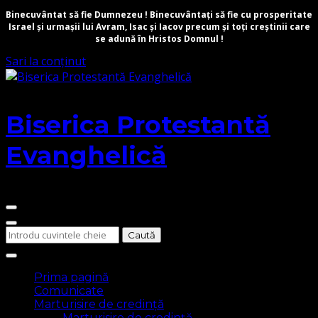
Binecuvântat să fie Dumnezeu ! Binecuvântați să fie cu prosperitate
Israel și urmașii lui Avram, Isac și Iacov precum și toți creștinii care
se adună în Hristos Domnul !
Sari la conținut
Biserica Protestantă
Evanghelică
Cauți
ceva?
Prima pagină
Comunicate
Marturisire de credință
Marturisire de credință