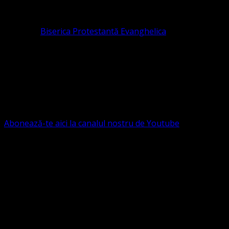
pastor coordonator: Leontiuc Marius
Pastor la
Biserica Protestantă Evanghelica
Contact: contact@bisericaevanghelica.com
Ne puteți susține financiar. Iată datele noastre: Conventia
Protestantă Evanghelică Valdenză-Metodistă-Lutherană ,
IBAN: RO84BRDE360SV00405463600, in RON, Banca
B.R.D. - G.S.G., SWIFT CODE: BRDEROBU
Abonează-te aici la canalul nostru de Youtube