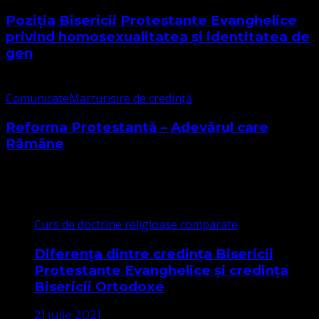
Poziția Bisericii Protestante Evanghelice
privind homosexualitatea și identitatea de
gen
Comunicate
Marturisire de credință
Reforma Protestantă – Adevărul care
Rămâne
Cele mai citite
Curs de doctrine religioase comparate
Diferența dintre credința Bisericii
Protestante Evanghelice și credința
Bisericii Ortodoxe
21 iulie 2021