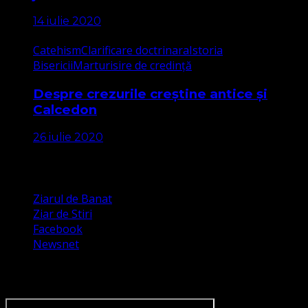
14 iulie 2020
Catehism
Clarificare doctrinara
Istoria
Bisericii
Marturisire de credință
Despre crezurile creștine antice și
Calcedon
26 iulie 2020
Apariții Media
Ziarul de Banat
Ziar de Stiri
Facebook
Newsnet
Dorim un like pe newsnet