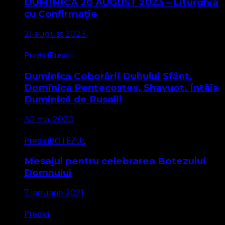
DUMINICA 20 AUGUST 2023 – Liturghia
cu Confirmație
21 august 2023
Predici
Rusalii
Duminica Coborârii Duhului Sfânt,
Dominica Pentecostes, Shavuot. Întâia
Duminică de Rusalii
30 mai 2020
Predici
BOTEZUL
Mesajul pentru celebrarea Botezului
Domnului
7 ianuarie 2021
Predici