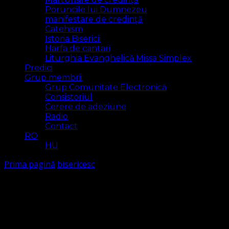
Poruncile lui Dumnezeu
manifestare de credință
Catehism
Istoria Bisericii
Harfa de cantari
Liturghia Evanghelică Missa Simplex
Predici
Grup membrii
Grup Comunitate Electronică
Consistoriul
Cerere de adeziune
Radio
Contact
RO
HU
Prima pagină
bisericesc
bisericesc
Arăt
1 rezultat(e)