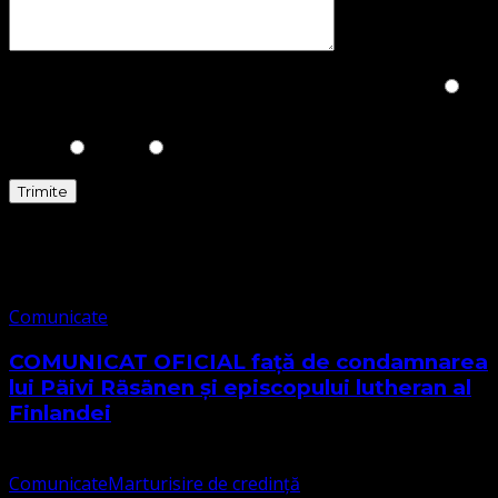
Please prove you are human by selecting the
Heart
.
Comunicate
Comunicate
COMUNICAT OFICIAL față de condamnarea
lui Päivi Räsänen și episcopului lutheran al
Finlandei
Comunicate
Marturisire de credință