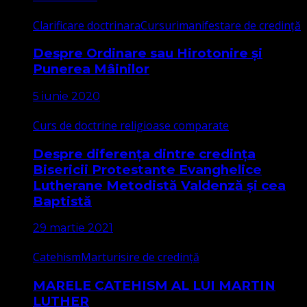
Clarificare doctrinara
Cursuri
manifestare de credință
Despre Ordinare sau Hirotonire și
Punerea Mâinilor
5 iunie 2020
Curs de doctrine religioase comparate
Despre diferența dintre credința
Bisericii Protestante Evanghelice
Lutherane Metodistă Valdenză și cea
Baptistă
29 martie 2021
Catehism
Marturisire de credință
MARELE CATEHISM AL LUI MARTIN
LUTHER