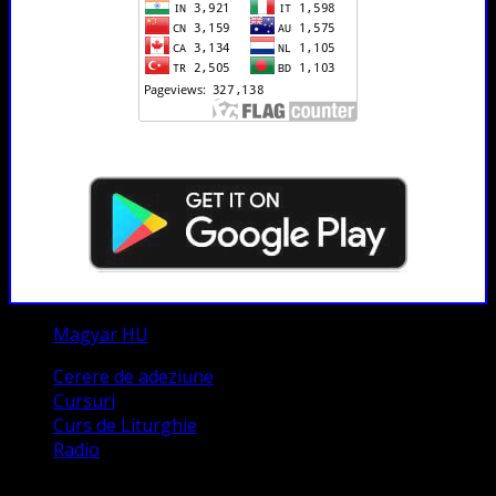
Magyar HU
Cerere de adeziune
Cursuri
Curs de Liturghie
Radio