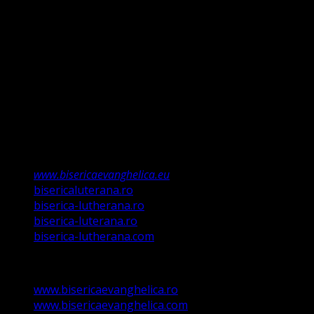
întemeiem credința pe Porunca Domnului așa cum o
relevă Martin Luther, nu înseamnă că am fi o biserică a
legii ci a Poruncii lui Hristos care așa a ordonat „și
învățații să păzească tot ce Eu v-am poruncit”.
Această biserică este o Biserică Evanghelică
Valdenză, Metodistă și Lutherană și este formată în
structura reglementată de art. 4,5 și 6 Legea
489/2006
Asociație Religioasă în curs de înscriere în
Registrul Asociațiilor Religioase.
www.bisericaevanghelica.eu
bisericaluterana.ro
biserica-lutherana.ro
biserica-luterana.ro
biserica-lutherana.com
www.bisericaevanghelica.ro
www.bisericaevanghelica.com