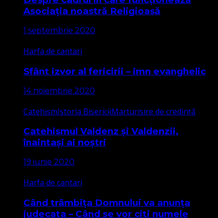
Asociația noastră Religioasă
1 septembrie 2020
Harfa de cantari
Sfânt izvor al fericirii – imn evanghelic
14 noiembrie 2020
Catehism
Istoria Bisericii
Marturisire de credință
Catehismul Valdenz și Valdenzii,
înaintași ai noștri
19 iunie 2020
Harfa de cantari
Când trâmbița Domnului va anunța
judecata – Când se vor citi numele