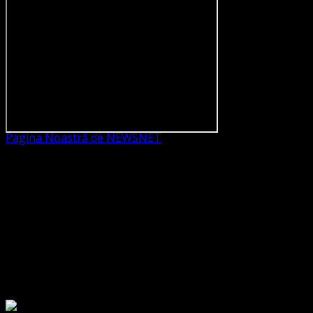
Pagina Noastră de NEWSNET
Dorim un like
Legături Utile