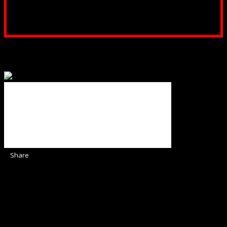
Poți dona prin paypal sau card, ajutând lucrarea
noastră. Dumnezeu răsplătește însutit efortul tău
pentru Biserica Protestantă Evanghelică
Binecuvântate fie cu iertare și mântuire sufletele care
ajută Biserica noastră !
Share
Sediul Asociației Religioase