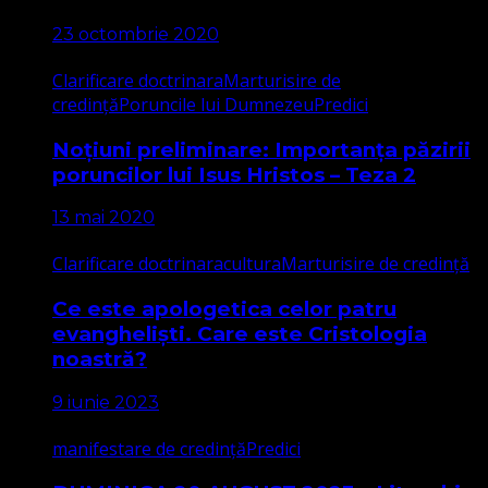
23 octombrie 2020
Clarificare doctrinara
Marturisire de
credință
Poruncile lui Dumnezeu
Predici
Noțiuni preliminare: Importanța păzirii
poruncilor lui Isus Hristos – Teza 2
13 mai 2020
Clarificare doctrinara
cultura
Marturisire de credință
Ce este apologetica celor patru
evangheliști. Care este Cristologia
noastră?
9 iunie 2023
manifestare de credință
Predici