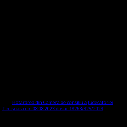
Strada Sinaia 19,
Ghiroda 307200 IBAN: RO84BRDE360SV00405463600 BRD
ORGANIZAȚIA RELIGIOASĂ CONVENŢIA
PROTESTANTĂ EVANGHELICĂ VALDENZĂ
– METODISTĂ – LUTHERANĂ
CIF 16759059 aprobată cu modificări la statut și denumire
prin
Hotărârea din Camera de consiliu a Judecătoriei
Timișoara din 08.08.2023 dosar 18263/325/2023
.
ASOCIAȚIA RELIGIOASĂ este prezentă și în România prin
Organizația religioasă.