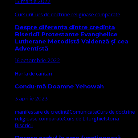
15 martie 2022
Cursuri
Curs de doctrine religioase comparate
Despre diferența dintre credința
Bisericii Protestante Evanghelice
Lutherane Metodistă Valdenză și cea
Adventistă
16 octombrie 2022
Harfa de cantari
Condu-mă Doamne Yehowah
3 aprilie 2023
manifestare de credință
Comunicate
Curs de doctrine
religioase comparate
Curs de Liturghie
Istoria
Bisericii
Despre cadrul în care funcționează