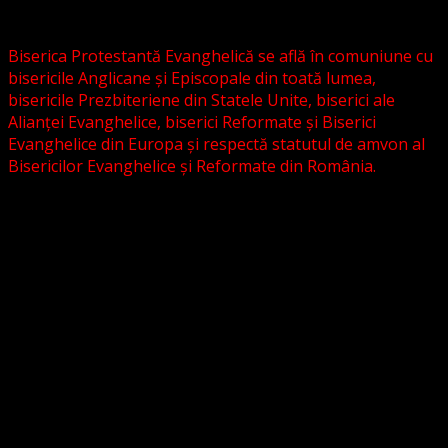
grupări religioase sau asociații lutherane autonome .
Biserica Protestantă Evanghelică se află în comuniune cu
bisericile Anglicane și Episcopale din toată lumea,
bisericile Prezbiteriene din Statele Unite, biserici ale
Alianței Evanghelice, biserici Reformate și Biserici
Evanghelice din Europa și respectă statutul de amvon al
Bisericilor Evanghelice și Reformate din România.
Biserica noastră este așezată în învățătura poruncilor
Noului Testament și este constituită la comandamentul
acestora, la chemarea acestora.
Pictura din antet, reprezintă un interior al unei biserici
evanghelice, inspirat dintr-o biserică bavareză și
ilustrează conceptul nostru asupra arhitecturii bisericești
cu elemente gotice sau eclectice. Folosim fotografii ale
unor biserici înfrățite sau similare, cu acordul pastorilor.
_________________________