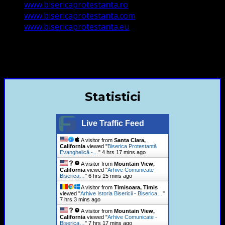
www.bisericaprotestanta.ro
www.bisericaprotestanta.com
www.bisericaprotestanta.eu
contact@bisericaevanghelica.com
+40720435515 Marius Leontiuc
Statistici
Live Traffic Feed
A visitor from
Santa Clara,
California
viewed "
Biserica Protestantă
Evanghelică -…
"
4 hrs 17 mins ago
A visitor from
Mountain View,
California
viewed "
Arhive Comunicate -
Biserica…
"
6 hrs 15 mins ago
A visitor from
Timisoara, Timis
viewed "
Arhive Istoria Bisericii - Biserica…
"
7 hrs 3 mins ago
A visitor from
Mountain View,
California
viewed "
Arhive Comunicate -
Biserica…
"
7 hrs 17 mins ago