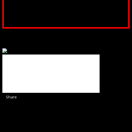
Poți dona prin paypal sau card, ajutând lucrarea
noastră. Dumnezeu răsplătește însutit efortul tău
pentru Biserica Protestantă Evanghelică
Binecuvântate fie cu iertare și mântuire sufletele care
ajută Biserica noastră !
Share
Sediul Asociației Religioase