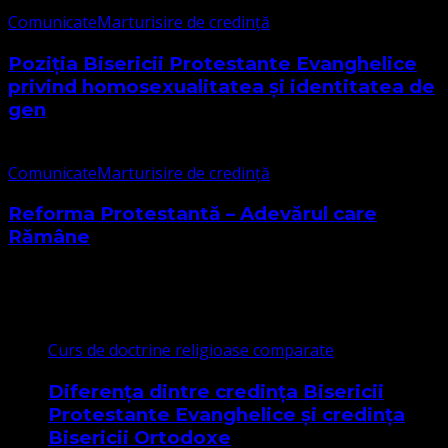
Comunicate
Marturisire de credință
Poziția Bisericii Protestante Evanghelice
privind homosexualitatea și identitatea de
gen
Comunicate
Marturisire de credință
Reforma Protestantă – Adevărul care
Rămâne
Cele mai citite
Curs de doctrine religioase comparate
Diferența dintre credința Bisericii
Protestante Evanghelice și credința
Bisericii Ortodoxe