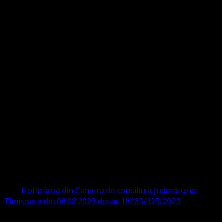
Strada Sinaia 19,
Ghiroda 307200 IBAN: RO84BRDE360SV00405463600 BRD
ORGANIZAȚIA RELIGIOASĂ CONVENŢIA
PROTESTANTĂ EVANGHELICĂ VALDENZĂ
– METODISTĂ – LUTHERANĂ
CIF 16759059 aprobată cu modificări la statut și denumire
prin
Hotărârea din Camera de consiliu a Judecătoriei
Timișoara din 08.08.2023 dosar 18263/325/2023
.
ASOCIAȚIA RELIGIOASĂ este prezentă și în România prin