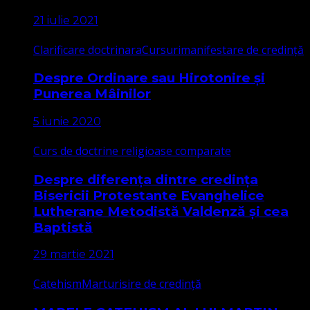
21 iulie 2021
Clarificare doctrinara
Cursuri
manifestare de credință
Despre Ordinare sau Hirotonire și
Punerea Mâinilor
5 iunie 2020
Curs de doctrine religioase comparate
Despre diferența dintre credința
Bisericii Protestante Evanghelice
Lutherane Metodistă Valdenză și cea
Baptistă
29 martie 2021
Catehism
Marturisire de credință