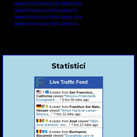
www.bisericaevanghelica.com
www.bisericaprotestanta.ro
www.bisericaprotestanta.com
www.bisericaprotestanta.eu
contact@bisericaevanghelica.com
+40720435515 Marius Leontiuc
Statistici
Live Traffic Feed
A visitor from
San Francisco,
California
viewed "
Biserica Protestantă
Evanghelică -…
"
5 hrs 50 mins ago
A visitor from
Frankfurt Am Main,
Hessen
viewed "
Arhive Harfa de cantari -
Biserica…
"
7 hrs 12 mins ago
A visitor from
Arad
viewed "
Sfânt
izvor al fericirii - imn…
"
7 hrs 17 mins ago
A visitor from
Bucharest,
Bucuresti
viewed "
Evanghelia care ne