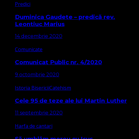
Predici
Duminica Gaudete – predică rev.
Leontiuc Marius
14 decembrie 2020
Comunicate
Comunicat Public nr. 4/2020
9 octombrie 2020
Istoria Bisericii
Catehism
Cele 95 de teze ale lui Martin Luther
11 septembrie 2020
Harfa de cantari
Să umblăm mereu cu Isus,