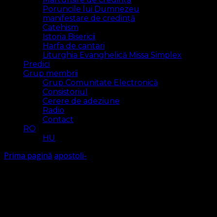
Poruncile lui Dumnezeu
manifestare de credință
Catehism
Istoria Bisericii
Harfa de cantari
Liturghia Evanghelică Missa Simplex
Predici
Grup membrii
Grup Comunitate Electronică
Consistoriul
Cerere de adeziune
Radio
Contact
RO
HU
Prima pagină
apostoli-
apostoli-
Arăt
1 rezultat(e)