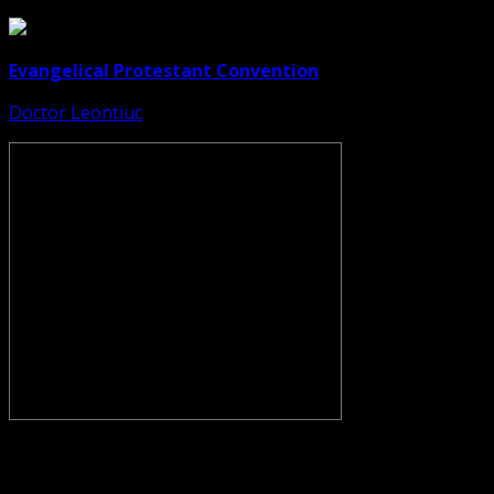
Evangelical Protestant Convention
Doctor Leontiuc
CONVENŢIA PROTESTANTĂ EVANGHELICĂ VALDENZĂ –
METODISTĂ – LUTHERANĂ nu se confundă cu Biserica