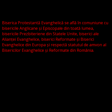
Evanghelică-Lutherană Sinod Prezbiteriană , nici cu
Biserica Evanghelică C.A. din România, și nici cu alte
grupări religioase sau asociații lutherane autonome .
Biserica Protestantă Evanghelică se află în comuniune cu
bisericile Anglicane și Episcopale din toată lumea,
bisericile Prezbiteriene din Statele Unite, biserici ale
Alianței Evanghelice, biserici Reformate și Biserici
Evanghelice din Europa și respectă statutul de amvon al
Bisericilor Evanghelice și Reformate din România.
Biserica noastră este așezată în învățătura poruncilor
Noului Testament și este constituită la comandamentul
acestora, la chemarea acestora.
Pictura din antet, reprezintă un interior al unei biserici
evanghelice, inspirat dintr-o biserică bavareză și
ilustrează conceptul nostru asupra arhitecturii bisericești
cu elemente gotice sau eclectice. Folosim fotografii ale
unor biserici înfrățite sau similare, cu acordul pastorilor.
_________________________