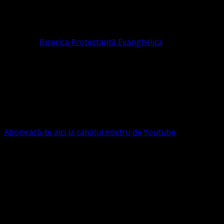
Organizația religioasă.
pastor coordonator: Leontiuc Marius
Pastor la
Biserica Protestantă Evanghelica
Contact: contact@bisericaevanghelica.com
Ne puteți susține financiar. Iată datele noastre: Conventia
Protestantă Evanghelică Valdenză-Metodistă-Lutherană ,
IBAN: RO84BRDE360SV00405463600, in RON, Banca
B.R.D. - G.S.G., SWIFT CODE: BRDEROBU
Abonează-te aici la canalul nostru de Youtube