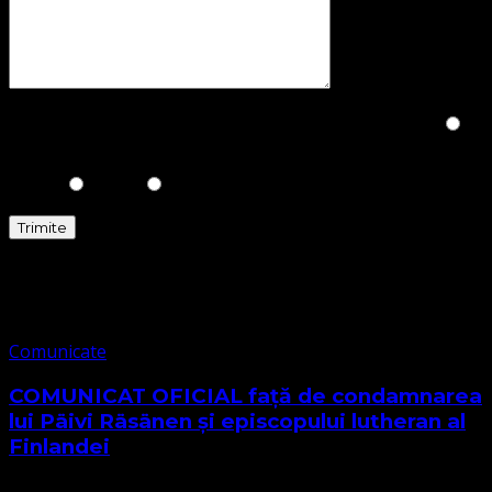
Please prove you are human by selecting the
House
.
Comunicate
Comunicate
COMUNICAT OFICIAL față de condamnarea
lui Päivi Räsänen și episcopului lutheran al
Finlandei