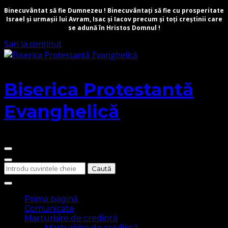
Binecuvântat să fie Dumnezeu ! Binecuvântați să fie cu prosperitate
Israel și urmașii lui Avram, Isac și Iacov precum și toți creștinii care
se adună în Hristos Domnul !
Sari la conținut
Biserica Protestantă
Evanghelică
Cauți
ceva?
Prima pagină
Comunicate
Marturisire de credință
Marturisire de credință