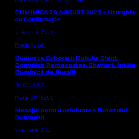
DUMINICA 20 AUGUST 2023 – Liturghia
cu Confirmație
21 august 2023
Predici
Rusalii
Duminica Coborârii Duhului Sfânt,
Dominica Pentecostes, Shavuot. Întâia
Duminică de Rusalii
30 mai 2020
Predici
BOTEZUL
Mesajul pentru celebrarea Botezului
Domnului
7 ianuarie 2021