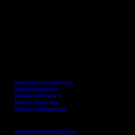
doar până la Ioan Botezătorul (Luca 16:16). Faptul că ne
întemeiem credința pe Porunca Domnului așa cum o
relevă Martin Luther, nu înseamnă că am fi o biserică a
legii ci a Poruncii lui Hristos care așa a ordonat „și
învățații să păzească tot ce Eu v-am poruncit”.
Această biserică este o Biserică Evanghelică
Valdenză, Metodistă și Lutherană și este formată în
structura reglementată de art. 4,5 și 6 Legea
489/2006
Asociație Religioasă în curs de înscriere în
Registrul Asociațiilor Religioase.
www.bisericaevanghelica.eu
bisericaluterana.ro
biserica-lutherana.ro
biserica-luterana.ro
biserica-lutherana.com
www.bisericaevanghelica.ro