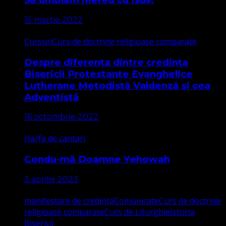
15 martie 2022
Cursuri
Curs de doctrine religioase comparate
Despre diferența dintre credința
Bisericii Protestante Evanghelice
Lutherane Metodistă Valdenză și cea
Adventistă
16 octombrie 2022
Harfa de cantari
Condu-mă Doamne Yehowah
3 aprilie 2023
manifestare de credință
Comunicate
Curs de doctrine
religioase comparate
Curs de Liturghie
Istoria
Bisericii