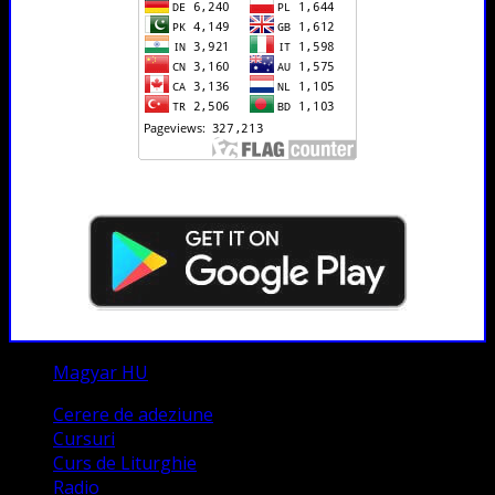
Magyar HU
Cerere de adeziune
Cursuri
Curs de Liturghie
Radio