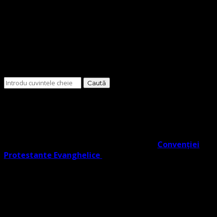
Cauți
ceva?
O Biserică Protestantă Evanghelică cu o doctrină în
trunchiul comun al Reformei rezultat din învățătura
Lutherană, Moraviană Boemă și Valdenză în acord cu
Noul Testament. O biserică cu adevărat Evanghelic-
Lutherană în slujba ta co- semnatară a
Convenției
Protestante Evanghelice
din Europa.
Biserica noastră învață credincioșii săi Poruncile
Domnului ISUS care reprezintă EVANGHELIA, regăsite în
Noul Testament (potrivit Fapte 1:2), și facem distincție
clară între Legea lui Dumnezeu dată Evreilor prin Moise
și Evanghelie, Legea iudaică nu mai ține, ea a fost valabilă