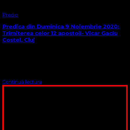
Predici
Predica din Duminica 9 Noiembrie 2020:
Trimiterea celor 12 apostoli- Vicar Gaciu
Costel, Cluj
AUDIO: Frați și Surori și iubiți prieteni ! Har și Pace vouă
de la Dumnezeu ! Textul predicii de astăzi este din
Evanghelia Sfântului Apostol Matei cap. 10 :1-15
Trimiterea …
Continuă lectura
Poți dona bani și să sprijini această lucrare a Domnului.
Suntem cea mai nevoiașă biserică din România. Nu avem
fond pentru a ne salariza pastorii, nu avem construcții
unde să ne adunăm, sediul nostru este în locuința unuia
dintre slujitorii noștri. Ajutorul tău este o binecuvântare
Contul nostru: IBAN: RO84BRDE360SV00405463600, in
RON, Banca B.R.D. - G.S.G., SWIFT CODE: BRDEROBU