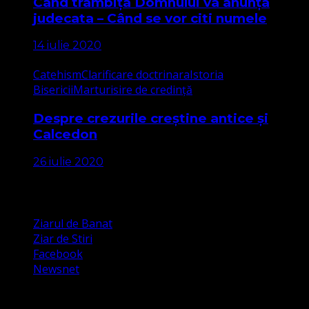
Când trâmbița Domnului va anunța
judecata – Când se vor citi numele
14 iulie 2020
Catehism
Clarificare doctrinara
Istoria
Bisericii
Marturisire de credință
Despre crezurile creștine antice și
Calcedon
26 iulie 2020
Apariții Media
Ziarul de Banat
Ziar de Stiri
Facebook
Newsnet
Dorim un like pe newsnet