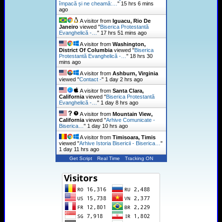
împacă și ne cheamă:…
"
15 hrs 6 mins
ago
A visitor from
Iguacu, Rio De
Janeiro
viewed "
Biserica Protestantă
Evanghelică -…
"
17 hrs 51 mins ago
A visitor from
Washington,
District Of Columbia
viewed "
Biserica
Protestantă Evanghelică -…
"
18 hrs 30
mins ago
A visitor from
Ashburn, Virginia
viewed "
Contact -
"
1 day 2 hrs ago
A visitor from
Santa Clara,
California
viewed "
Biserica Protestantă
Evanghelică -…
"
1 day 8 hrs ago
A visitor from
Mountain View,
California
viewed "
Arhive Comunicate -
Biserica…
"
1 day 10 hrs ago
A visitor from
Timisoara, Timis
viewed "
Arhive Istoria Bisericii - Biserica…
"
1 day 11 hrs ago
Get Script
Real Time
Tracking ON