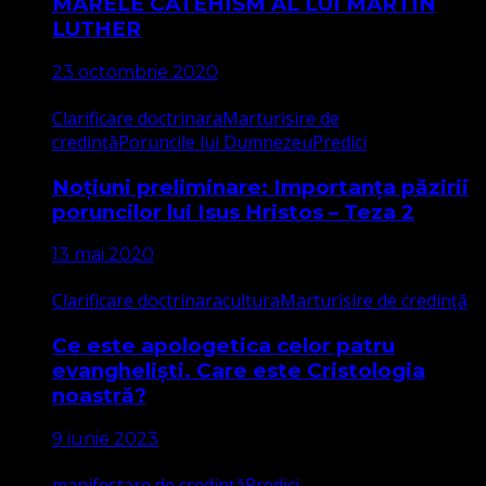
MARELE CATEHISM AL LUI MARTIN
LUTHER
23 octombrie 2020
Clarificare doctrinara
Marturisire de
credință
Poruncile lui Dumnezeu
Predici
Noțiuni preliminare: Importanța păzirii
poruncilor lui Isus Hristos – Teza 2
13 mai 2020
Clarificare doctrinara
cultura
Marturisire de credință
Ce este apologetica celor patru
evangheliști. Care este Cristologia
noastră?
9 iunie 2023
manifestare de credință
Predici