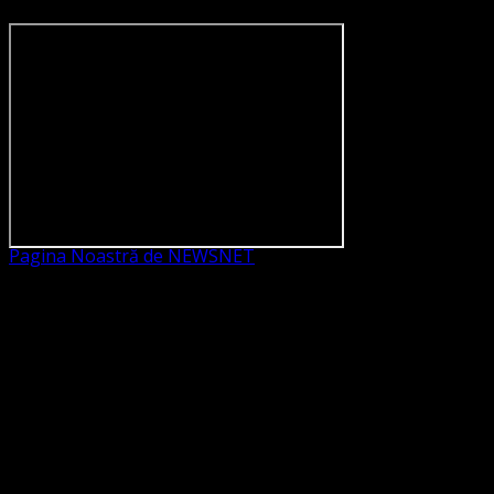
Pagina Noastră de NEWSNET
Dorim un like
Legături Utile