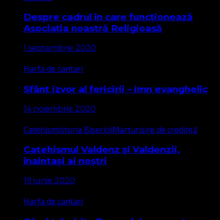
Despre cadrul în care funcționează
Asociația noastră Religioasă
1 septembrie 2020
Harfa de cantari
Sfânt izvor al fericirii – imn evanghelic
14 noiembrie 2020
Catehism
Istoria Bisericii
Marturisire de credință
Catehismul Valdenz și Valdenzii,
înaintași ai noștri
19 iunie 2020
Harfa de cantari