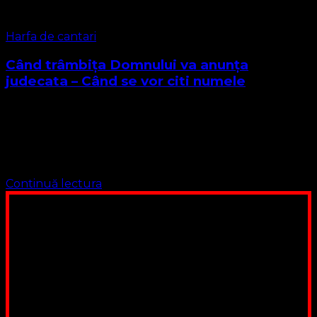
Harfa de cantari
Când trâmbița Domnului va anunța
judecata – Când se vor citi numele
(When the Roll Is Called Up Yonder Author: James M.
Black, 1893 Când trâmbița Domnului va anunța judecata)
Când trâmbița Domnului Va anunța judecata Și când ziua
Aceea mare va …
Continuă lectura
Poți dona bani și să sprijini această lucrare a Domnului.
Suntem cea mai nevoiașă biserică din România. Nu avem
fond pentru a ne salariza pastorii, nu avem construcții
unde să ne adunăm, sediul nostru este în locuința unuia
dintre slujitorii noștri. Ajutorul tău este o binecuvântare
Contul nostru: IBAN: RO84BRDE360SV00405463600, in
RON, Banca B.R.D. - G.S.G., SWIFT CODE: BRDEROBU