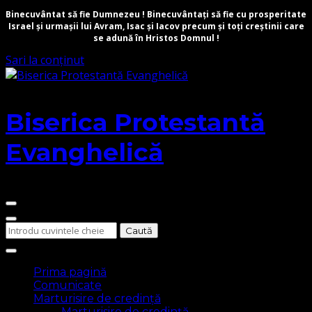
Binecuvântat să fie Dumnezeu ! Binecuvântați să fie cu prosperitate
Israel și urmașii lui Avram, Isac și Iacov precum și toți creștinii care
se adună în Hristos Domnul !
Sari la conținut
Biserica Protestantă
Evanghelică
Cauți
ceva?
Prima pagină
Comunicate
Marturisire de credință
Marturisire de credință