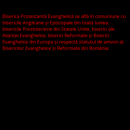
grupări religioase sau asociații lutherane autonome .
Biserica Protestantă Evanghelică se află în comuniune cu
bisericile Anglicane și Episcopale din toată lumea,
bisericile Prezbiteriene din Statele Unite, biserici ale
Alianței Evanghelice, biserici Reformate și Biserici
Evanghelice din Europa și respectă statutul de amvon al
Bisericilor Evanghelice și Reformate din România.
Biserica noastră este așezată în învățătura poruncilor
Noului Testament și este constituită la comandamentul
acestora, la chemarea acestora.
Pictura din antet, reprezintă un interior al unei biserici
evanghelice, inspirat dintr-o biserică bavareză și
ilustrează conceptul nostru asupra arhitecturii bisericești
cu elemente gotice sau eclectice. Folosim fotografii ale
unor biserici înfrățite sau similare, cu acordul pastorilor.
_________________________