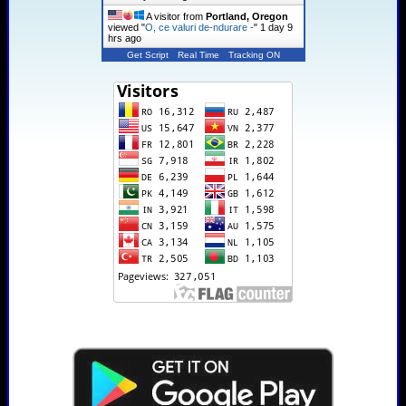
A visitor from
Portland, Oregon
viewed "
O, ce valuri de-ndurare -
"
1 day 9
hrs ago
Get Script
Real Time
Tracking ON