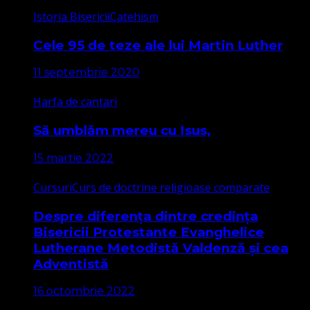
Istoria Bisericii
Catehism
Cele 95 de teze ale lui Martin Luther
11 septembrie 2020
Harfa de cantari
Să umblăm mereu cu Isus,
15 martie 2022
Cursuri
Curs de doctrine religioase comparate
Despre diferența dintre credința
Bisericii Protestante Evanghelice
Lutherane Metodistă Valdenză și cea
Adventistă
16 octombrie 2022