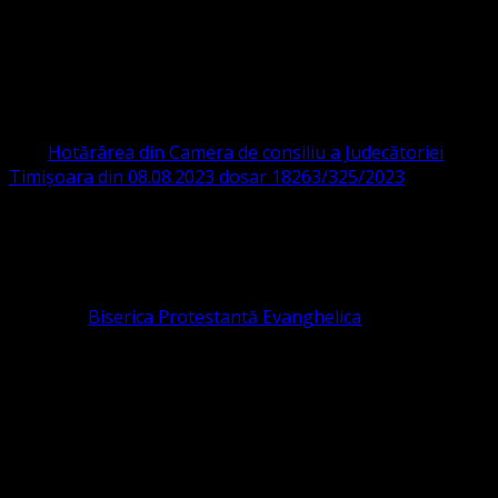
ORGANIZAȚIA RELIGIOASĂ CONVENŢIA
PROTESTANTĂ EVANGHELICĂ VALDENZĂ
– METODISTĂ – LUTHERANĂ
CIF 16759059 aprobată cu modificări la statut și denumire
prin
Hotărârea din Camera de consiliu a Judecătoriei
Timișoara din 08.08.2023 dosar 18263/325/2023
.
ASOCIAȚIA RELIGIOASĂ este prezentă și în România prin
Organizația religioasă.
pastor coordonator: Leontiuc Marius
Pastor la
Biserica Protestantă Evanghelica
Contact: contact@bisericaevanghelica.com
Ne puteți susține financiar. Iată datele noastre: Conventia
Protestantă Evanghelică Valdenză-Metodistă-Lutherană ,
IBAN: RO84BRDE360SV00405463600, in RON, Banca
B.R.D. - G.S.G., SWIFT CODE: BRDEROBU