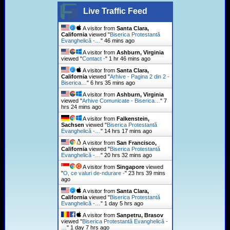
Live Traffic Feed
A visitor from
Santa Clara,
California
viewed "
Biserica Protestantă
Evanghelică -…
"
46 mins ago
A visitor from
Ashburn, Virginia
viewed "
Contact -
"
1 hr 46 mins ago
A visitor from
Santa Clara,
California
viewed "
Arhive - Pagina 2 din 2 -
Biserica…
"
6 hrs 35 mins ago
A visitor from
Ashburn, Virginia
viewed "
Arhive Comunicate - Biserica…
"
7
hrs 24 mins ago
A visitor from
Falkenstein,
Sachsen
viewed "
Biserica Protestantă
Evanghelică -…
"
14 hrs 17 mins ago
A visitor from
San Francisco,
California
viewed "
Biserica Protestantă
Evanghelică -…
"
20 hrs 32 mins ago
A visitor from
Singapore
viewed
"
O, ce valuri de-ndurare -
"
23 hrs 39 mins
ago
A visitor from
Santa Clara,
California
viewed "
Biserica Protestantă
Evanghelică -…
"
1 day 5 hrs ago
A visitor from
Sanpetru, Brasov
viewed "
Biserica Protestantă Evanghelică -
…
"
1 day 7 hrs ago