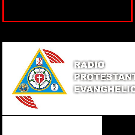
Poți dona prin paypal sau card, ajutând lucrarea
noastră. Dumnezeu răsplătește însutit efortul tău
pentru Biserica Protestantă Evanghelică
Binecuvântate fie cu iertare și mântuire sufletele care
ajută Biserica noastră !