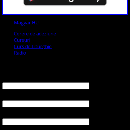
Magyar HU
Cerere de adeziune
Cursuri
Curs de Liturghie
Radio
Contact
Numele tău (obligatoriu)
Emailul tău (obligatoriu)
Numărul tău de telefon