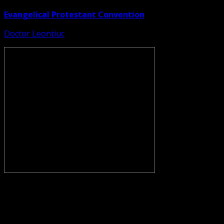
Evangelical Protestant Convention
Doctor Leontiuc
CONVENŢIA PROTESTANTĂ EVANGHELICĂ VALDENZĂ –
METODISTĂ – LUTHERANĂ nu se confundă cu Biserica
Evanghelică-Lutherană Sinod Prezbiteriană , nici cu
Biserica Evanghelică C.A. din România, și nici cu alte