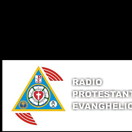
Dorim un like
Legături Utile