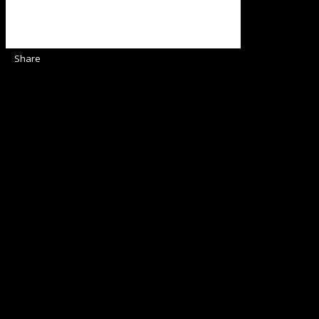
Share
Sediul Asociației Religioase
Strada Sinaia 19,
Ghiroda 307200 IBAN: RO84BRDE360SV00405463600 BRD