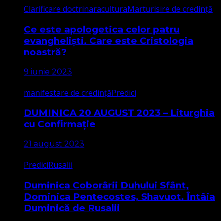
Clarificare doctrinara
cultura
Marturisire de credință
Ce este apologetica celor patru
evangheliști. Care este Cristologia
noastră?
9 iunie 2023
manifestare de credință
Predici
DUMINICA 20 AUGUST 2023 – Liturghia
cu Confirmație
21 august 2023
Predici
Rusalii
Duminica Coborârii Duhului Sfânt,
Dominica Pentecostes, Shavuot. Întâia
Duminică de Rusalii