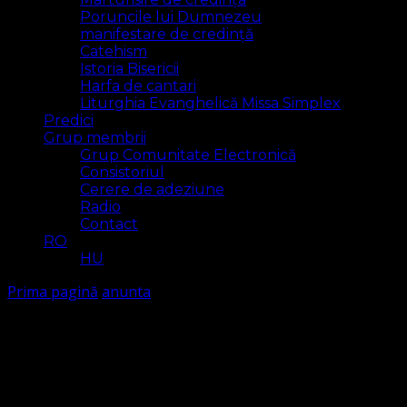
Poruncile lui Dumnezeu
manifestare de credință
Catehism
Istoria Bisericii
Harfa de cantari
Liturghia Evanghelică Missa Simplex
Predici
Grup membrii
Grup Comunitate Electronică
Consistoriul
Cerere de adeziune
Radio
Contact
RO
HU
Prima pagină
anunta
anunta
Arăt
1 rezultat(e)