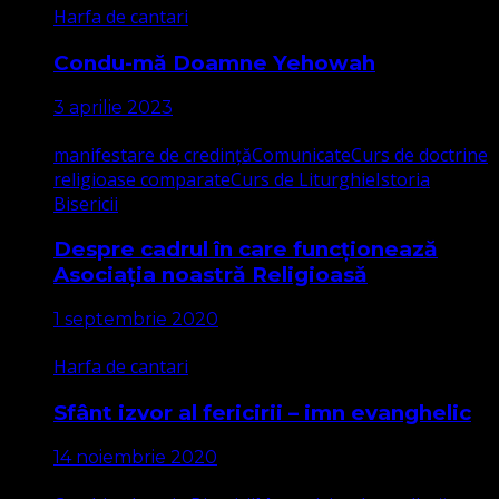
Harfa de cantari
Condu-mă Doamne Yehowah
3 aprilie 2023
manifestare de credință
Comunicate
Curs de doctrine
religioase comparate
Curs de Liturghie
Istoria
Bisericii
Despre cadrul în care funcționează
Asociația noastră Religioasă
1 septembrie 2020
Harfa de cantari
Sfânt izvor al fericirii – imn evanghelic
14 noiembrie 2020