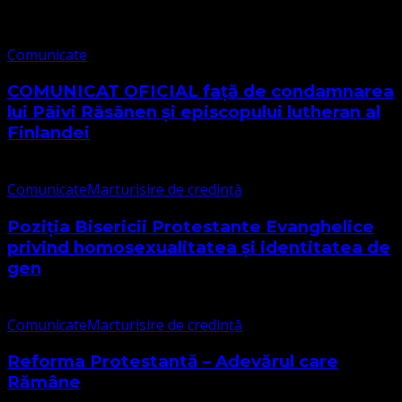
Comunicate
COMUNICAT OFICIAL față de condamnarea
lui Päivi Räsänen și episcopului lutheran al
Finlandei
Comunicate
Marturisire de credință
Poziția Bisericii Protestante Evanghelice
privind homosexualitatea și identitatea de
gen
Comunicate
Marturisire de credință
Reforma Protestantă – Adevărul care
Rămâne