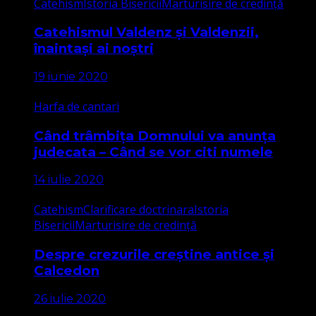
Catehism
Istoria Bisericii
Marturisire de credință
Catehismul Valdenz și Valdenzii,
înaintași ai noștri
19 iunie 2020
Harfa de cantari
Când trâmbița Domnului va anunța
judecata – Când se vor citi numele
14 iulie 2020
Catehism
Clarificare doctrinara
Istoria
Bisericii
Marturisire de credință
Despre crezurile creștine antice și
Calcedon
26 iulie 2020