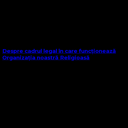
Despre cadrul legal în care funcționează
Organizația noastră Religioasă
Sponsor Site