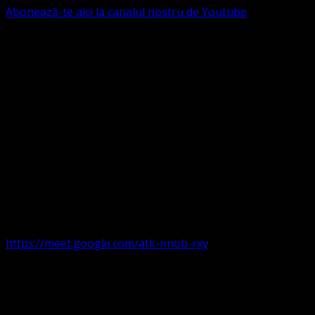
Abonează-te aici la canalul nostru de Youtube
Următorul serviciu divin online
Duminica de la ora 11:00 – 11:45
România
,
ora 10:00-
10:45 Austria, Ungaria, Germania, Belgia, Franța, ora
9:00-9:45 Anglia, Irlanda suntem online pe Google Meet
https://meet.google.com/atk-nnob-rxy
Serviciu divin în plen parohii locale:
Timișoara 1, Gherla,
Duminica ora 9:30-10:15