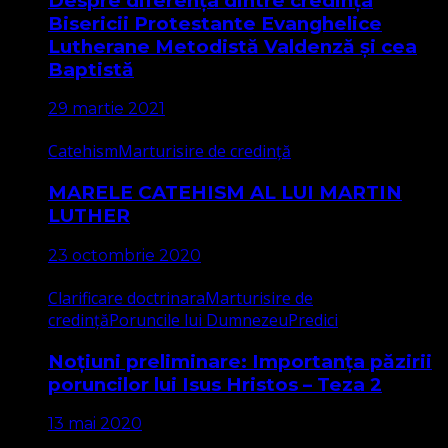
Despre diferența dintre credința
Bisericii Protestante Evanghelice
Lutherane Metodistă Valdenză și cea
Baptistă
29 martie 2021
Catehism
Marturisire de credință
MARELE CATEHISM AL LUI MARTIN
LUTHER
23 octombrie 2020
Clarificare doctrinara
Marturisire de
credință
Poruncile lui Dumnezeu
Predici
Noțiuni preliminare: Importanța păzirii
poruncilor lui Isus Hristos – Teza 2
13 mai 2020