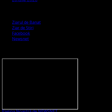
Apariții Media
Ziarul de Banat
Ziar de Stiri
Facebook
Newsnet
Dorim un like pe newsnet
Pagina Noastră de NEWSNET