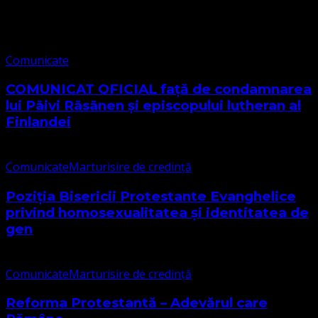
Comunicate
Comunicate
COMUNICAT OFICIAL față de condamnarea
lui Päivi Räsänen și episcopului lutheran al
Finlandei
Comunicate
Marturisire de credință
Poziția Bisericii Protestante Evanghelice
privind homosexualitatea și identitatea de
gen
Comunicate
Marturisire de credință
Reforma Protestantă – Adevărul care