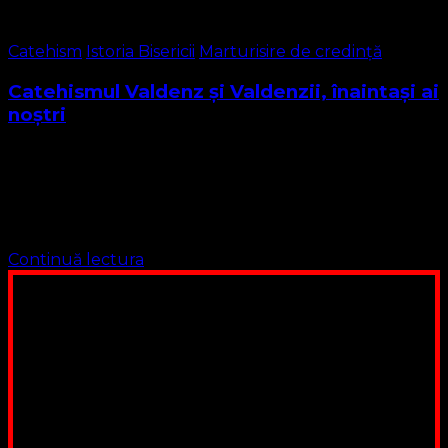
Catehism
Istoria Bisericii
Marturisire de credință
Catehismul Valdenz și Valdenzii, înaintași ai
noștri
Acest catehism și istoria Valdenzilor prezintă maximă
importanță pentru gruparea noastră religioasă. Valdenzii
au o istorie mai veche decât cea a Bisericii Ortodoxe, în
fapt vechimea acestei biserici se pierde …
Continuă lectura
Poți dona bani și să sprijini această lucrare a Domnului.
Suntem cea mai nevoiașă biserică din România. Nu avem
fond pentru a ne salariza pastorii, nu avem construcții
unde să ne adunăm, sediul nostru este în locuința unuia
dintre slujitorii noștri. Ajutorul tău este o binecuvântare
Contul nostru: IBAN: RO84BRDE360SV00405463600, in
RON, Banca B.R.D. - G.S.G., SWIFT CODE: BRDEROBU