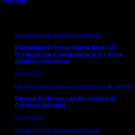
Rămâne
Cele mai citite
Curs de doctrine religioase comparate
Diferența dintre credința Bisericii
Protestante Evanghelice și credința
Bisericii Ortodoxe
21 iulie 2021
Clarificare doctrinara
Cursuri
manifestare de credință
Despre Ordinare sau Hirotonire și
Punerea Mâinilor
5 iunie 2020
Curs de doctrine religioase comparate