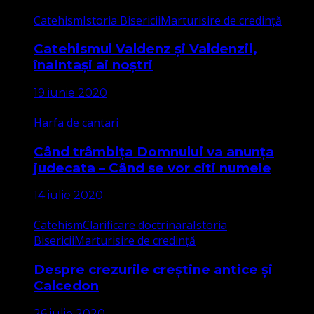
Catehism
Istoria Bisericii
Marturisire de credință
Catehismul Valdenz și Valdenzii,
înaintași ai noștri
19 iunie 2020
Harfa de cantari
Când trâmbița Domnului va anunța
judecata – Când se vor citi numele
14 iulie 2020
Catehism
Clarificare doctrinara
Istoria
Bisericii
Marturisire de credință
Despre crezurile creștine antice și
Calcedon
26 iulie 2020