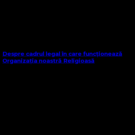
Despre cadrul legal în care funcționează
Organizația noastră Religioasă
Sponsor Site