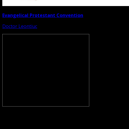
Evangelical Protestant Convention
Doctor Leontiuc
CONVENŢIA PROTESTANTĂ EVANGHELICĂ VALDENZĂ –
METODISTĂ – LUTHERANĂ nu se confundă cu Biserica
Evanghelică-Lutherană Sinod Prezbiteriană , nici cu