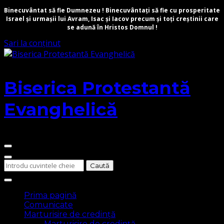
Binecuvântat să fie Dumnezeu ! Binecuvântați să fie cu prosperitate
Israel și urmașii lui Avram, Isac și Iacov precum și toți creștinii care
se adună în Hristos Domnul !
Sari la conținut
Biserica Protestantă
Evanghelică
Cauți
ceva?
Prima pagină
Comunicate
Marturisire de credință
Marturisire de credință