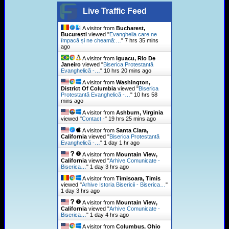
Live Traffic Feed
A visitor from
Bucharest,
Bucuresti
viewed "
Evanghelia care ne
împacă și ne cheamă:…
"
7 hrs 35 mins
ago
A visitor from
Iguacu, Rio De
Janeiro
viewed "
Biserica Protestantă
Evanghelică -…
"
10 hrs 20 mins ago
A visitor from
Washington,
District Of Columbia
viewed "
Biserica
Protestantă Evanghelică -…
"
10 hrs 58
mins ago
A visitor from
Ashburn, Virginia
viewed "
Contact -
"
19 hrs 25 mins ago
A visitor from
Santa Clara,
California
viewed "
Biserica Protestantă
Evanghelică -…
"
1 day 1 hr ago
A visitor from
Mountain View,
California
viewed "
Arhive Comunicate -
Biserica…
"
1 day 3 hrs ago
A visitor from
Timisoara, Timis
viewed "
Arhive Istoria Bisericii - Biserica…
"
1 day 3 hrs ago
A visitor from
Mountain View,
California
viewed "
Arhive Comunicate -
Biserica…
"
1 day 4 hrs ago
A visitor from
Columbus, Ohio