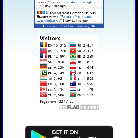
viewed "
Biserica Protestantă Evanghelică -
…
"
1 day 7 hrs ago
A visitor from
Comana De Sus,
Brasov
viewed "
Biserica Protestantă
Evanghelică -…
"
1 day 15 hrs ago
Get Script
Real Time
Tracking ON