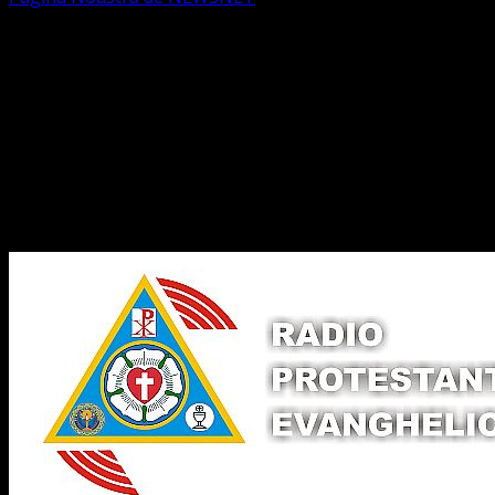
Dorim un like
Legături Utile