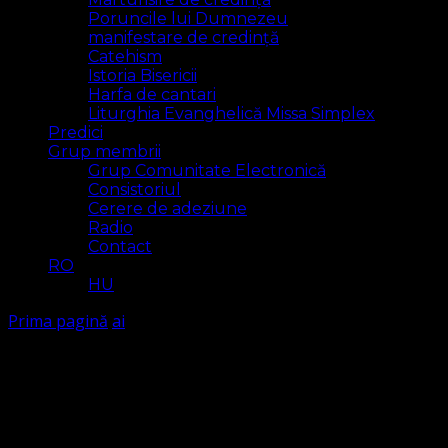
Poruncile lui Dumnezeu
manifestare de credință
Catehism
Istoria Bisericii
Harfa de cantari
Liturghia Evanghelică Missa Simplex
Predici
Grup membrii
Grup Comunitate Electronică
Consistoriul
Cerere de adeziune
Radio
Contact
RO
HU
Prima pagină
ai
ai
Arăt
1 rezultat(e)