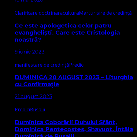
Clarificare doctrinara
cultura
Marturisire de credință
Ce este apologetica celor patru
evangheliști. Care este Cristologia
noastră?
9 iunie 2023
manifestare de credință
Predici
DUMINICA 20 AUGUST 2023 – Liturghia
cu Confirmație
21 august 2023
Predici
Rusalii
Duminica Coborârii Duhului Sfânt,
Dominica Pentecostes, Shavuot. Întâia
Duminică de Rusalii