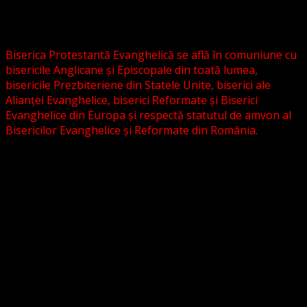
Biserica Evanghelică C.A. din România, și nici cu alte
grupări religioase sau asociații lutherane autonome .
Biserica Protestantă Evanghelică se află în comuniune cu
bisericile Anglicane și Episcopale din toată lumea,
bisericile Prezbiteriene din Statele Unite, biserici ale
Alianței Evanghelice, biserici Reformate și Biserici
Evanghelice din Europa și respectă statutul de amvon al
Bisericilor Evanghelice și Reformate din România.
Biserica noastră este așezată în învățătura poruncilor
Noului Testament și este constituită la comandamentul
acestora, la chemarea acestora.
Pictura din antet, reprezintă un interior al unei biserici
evanghelice, inspirat dintr-o biserică bavareză și
ilustrează conceptul nostru asupra arhitecturii bisericești
cu elemente gotice sau eclectice. Folosim fotografii ale
unor biserici înfrățite sau similare, cu acordul pastorilor.
_________________________