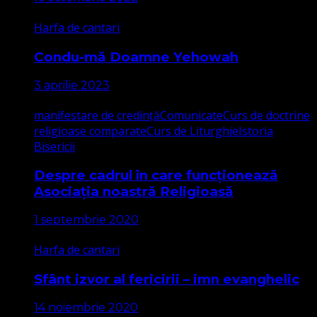
Harfa de cantari
Condu-mă Doamne Yehowah
3 aprilie 2023
manifestare de credință
Comunicate
Curs de doctrine
religioase comparate
Curs de Liturghie
Istoria
Bisericii
Despre cadrul în care funcționează
Asociația noastră Religioasă
1 septembrie 2020
Harfa de cantari
Sfânt izvor al fericirii – imn evanghelic
14 noiembrie 2020