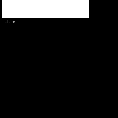
Share
Sediul Asociației Religioase
Strada Sinaia 19,
Ghiroda 307200 IBAN: RO84BRDE360SV00405463600 BRD