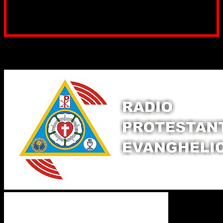
Poți dona prin paypal sau card, ajutând lucrarea
noastră. Dumnezeu răsplătește însutit efortul tău
pentru Biserica Protestantă Evanghelică
Binecuvântate fie cu iertare și mântuire sufletele care
ajută Biserica noastră !