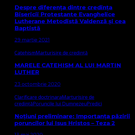
Despre diferența dintre credința
Bisericii Protestante Evanghelice
Lutherane Metodistă Valdenză și cea
Baptistă
29 martie 2021
Catehism
Marturisire de credință
MARELE CATEHISM AL LUI MARTIN
LUTHER
23 octombrie 2020
Clarificare doctrinara
Marturisire de
credință
Poruncile lui Dumnezeu
Predici
Noțiuni preliminare: Importanța păzirii
poruncilor lui Isus Hristos – Teza 2
13 mai 2020