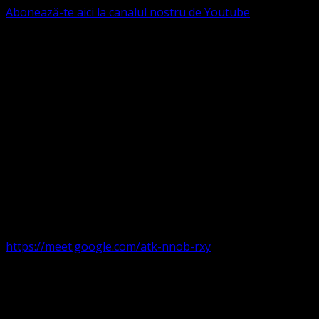
Abonează-te aici la canalul nostru de Youtube
Următorul serviciu divin online
Duminica de la ora 11:00 – 11:45
România
,
ora 10:00-
10:45 Austria, Ungaria, Germania, Belgia, Franța, ora
9:00-9:45 Anglia, Irlanda suntem online pe Google Meet
https://meet.google.com/atk-nnob-rxy
Serviciu divin în plen parohii locale:
Timișoara 1, Gherla,
Duminica ora 9:30-10:15