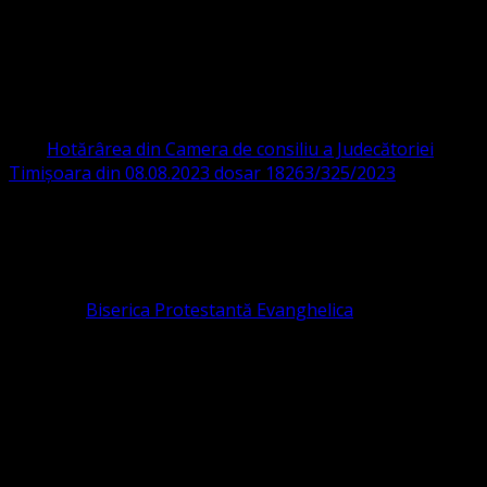
ORGANIZAȚIA RELIGIOASĂ CONVENŢIA
PROTESTANTĂ EVANGHELICĂ VALDENZĂ
– METODISTĂ – LUTHERANĂ
CIF 16759059 aprobată cu modificări la statut și denumire
prin
Hotărârea din Camera de consiliu a Judecătoriei
Timișoara din 08.08.2023 dosar 18263/325/2023
.
ASOCIAȚIA RELIGIOASĂ este prezentă și în România prin
Organizația religioasă.
pastor coordonator: Leontiuc Marius
Pastor la
Biserica Protestantă Evanghelica
Contact: contact@bisericaevanghelica.com
Ne puteți susține financiar. Iată datele noastre: Conventia
Protestantă Evanghelică Valdenză-Metodistă-Lutherană ,
IBAN: RO84BRDE360SV00405463600, in RON, Banca
B.R.D. - G.S.G., SWIFT CODE: BRDEROBU