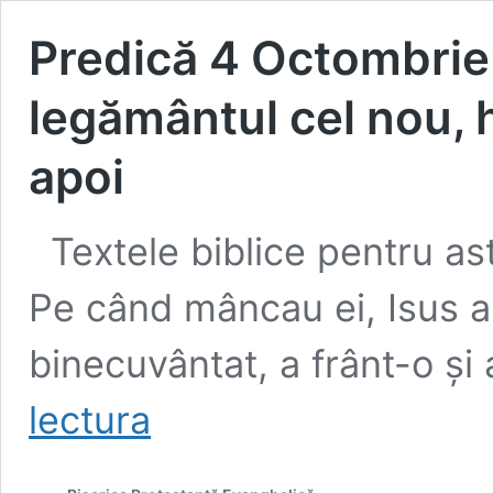
Predică 4 Octombrie
legământul cel nou, 
apoi
Textele biblice pentru as
Pe când mâncau ei, Isus a 
binecuvântat, a frânt-o şi
Predică
lectura
4
Octombrie:
Cina